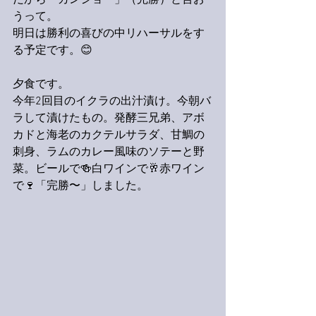
だから「カンショー」（完勝）と言お
うって。
明日は勝利の喜びの中リハーサルをす
る予定です。😊
夕食です。
今年2回目のイクラの出汁漬け。今朝バ
ラして漬けたもの。発酵三兄弟、アボ
カドと海老のカクテルサラダ、甘鯛の
刺身、ラムのカレー風味のソテーと野
菜。ビールで🍻白ワインで🥂赤ワイン
で🍷「完勝〜」しました。