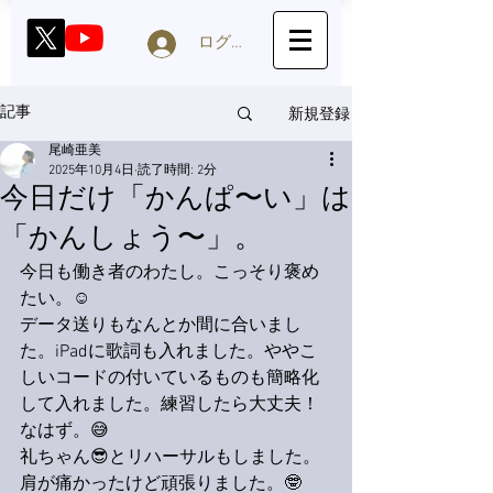
ログイン
新規登録
記事
尾崎亜美
2025年10月4日
読了時間: 2分
今日だけ「かんぱ〜い」は
「かんしょう〜」。
今日も働き者のわたし。こっそり褒め
たい。☺️
データ送りもなんとか間に合いまし
た。iPadに歌詞も入れました。ややこ
しいコードの付いているものも簡略化
して入れました。練習したら大丈夫！
なはず。😅
礼ちゃん😎とリハーサルもしました。
肩が痛かったけど頑張りました。🤓