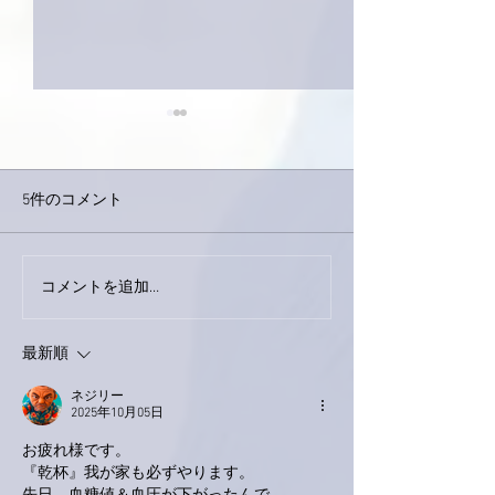
5件のコメント
下駄箱がスッキ
コメントを追加…
おかげさまで痛みは少し
ずつ良くなってきまし
た。
最新順
ネジリー
2025年10月05日
お疲れ様です。
『乾杯』我が家も必ずやります。