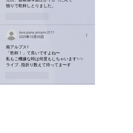
先日、血糖値＆血圧が下がったんで
独りで乾杯しとりました。
いいね！
返信
love.piano.amiami.0111
2025年10月05日
南アルプスY
「乾杯！」て良いですよね〜
私もご機嫌な時は何度もしちゃいます✨✨
ライブ…指折り数えて待ってま〜す
いいね！
返信
ぷにぷに
2025年10月04日
お疲れさまです亜美さん。
いえいえ！こっそりじゃなく堂々とご自身を
褒め散らかしてください！きっとそれでもお
釣りが来るくらいです👍
ありがたいことに私は四十肩も五十肩も未経