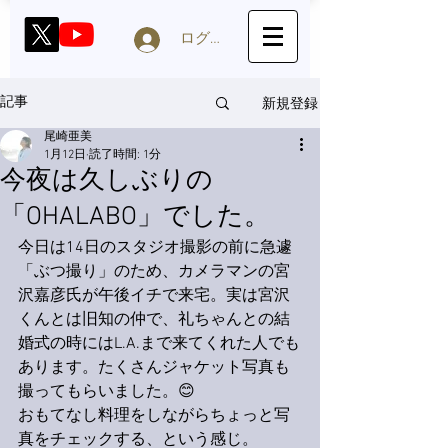
ログイン
新規登録
記事
尾崎亜美
1月12日
読了時間: 1分
今夜は久しぶりの
「OHALABO」でした。
今日は14日のスタジオ撮影の前に急遽
「ぶつ撮り」のため、カメラマンの宮
沢嘉彦氏が午後イチで来宅。実は宮沢
くんとは旧知の仲で、礼ちゃんとの結
婚式の時にはL.A.まで来てくれた人でも
あります。たくさんジャケット写真も
撮ってもらいました。😊
おもてなし料理をしながらちょっと写
真をチェックする、という感じ。