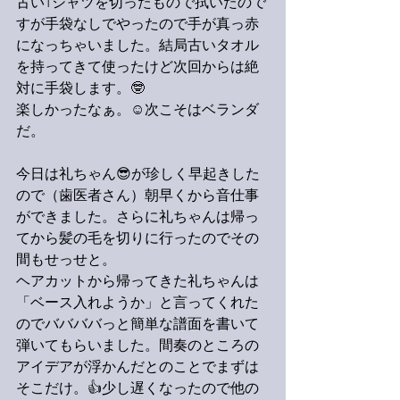
古いTシャツを切ったもので拭いたので
すが手袋なしでやったので手が真っ赤
になっちゃいました。結局古いタオル
を持ってきて使ったけど次回からは絶
対に手袋します。🤓
楽しかったなぁ。☺️次こそはベランダ
だ。
今日は礼ちゃん😎が珍しく早起きした
ので（歯医者さん）朝早くから音仕事
ができました。さらに礼ちゃんは帰っ
てから髪の毛を切りに行ったのでその
間もせっせと。
ヘアカットから帰ってきた礼ちゃんは
「ベース入れようか」と言ってくれた
のでババババっと簡単な譜面を書いて
弾いてもらいました。間奏のところの
アイデアが浮かんだとのことでまずは
そこだけ。👍少し遅くなったので他の