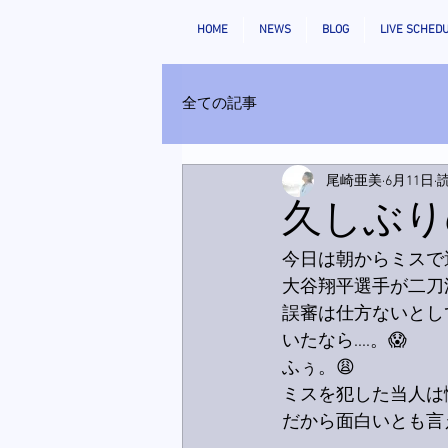
HOME
NEWS
BLOG
LIVE SCHED
全ての記事
尾崎亜美
6月11日
読
久しぶり
今日は朝からミスで
大谷翔平選手が二刀
誤審は仕方ないとし
いたなら....。😱
ふぅ。😩
ミスを犯した当人は
だから面白いとも言