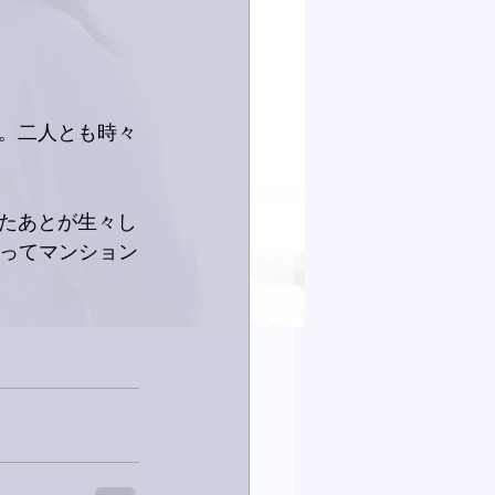
。二人とも時々
たあとが生々し
入ってマンション