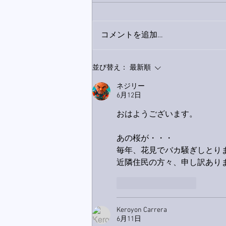
コメントを追加…
9月23日「amiism」リリー
並び替え：
最新順
ス！
ネジリー
6月12日
おはようございます。
あの桜が・・・
毎年、花見でバカ騒ぎしとり
近隣住民の方々、申し訳あり
いいね！
返信
Keroyon Carrera
6月11日