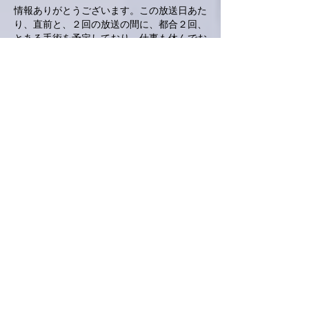
情報ありがとうございます。この放送日あた
り、直前と、２回の放送の間に、都合２回、
とある手術を予定しており、仕事も休んでお
篭り予定なので、なんかエールいただけそう
で救われます。
お写真の亜美さんが可愛らしくて、またもう
っとりです。
今日のラジオも楽しみにしています。あと３
時間😊
いいね！
返信
ハイパパ
2022年6月25日
ラジオ番組情報ありがとうございます。日付
は私にとっては絶対忘れない日なので大丈夫
です。アルバム未収録曲というのも楽しみで
すね。そういえば、昔ラジオで録音した「タ
イムトラベラー」という曲が好きだったので
すが、もしあれが聞けるのなら嬉しいです。
そうでないならまた楽しみがありますが。と