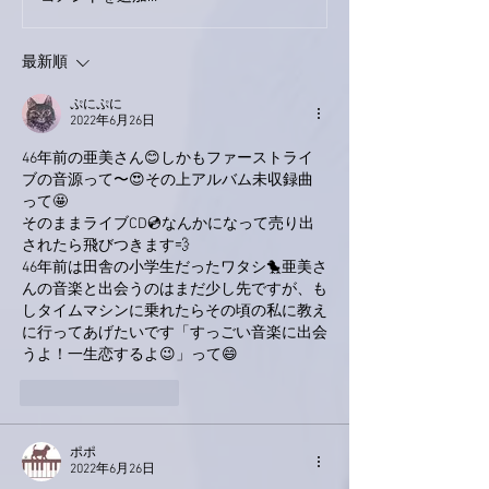
家レコーディング無事終
9月23日「amii
了。
ス！
最新順
ぷにぷに
2022年6月26日
46年前の亜美さん😊しかもファーストライ
ブの音源って〜😍その上アルバム未収録曲
って🤩
そのままライブCD💿なんかになって売り出
されたら飛びつきます💨
46年前は田舎の小学生だったワタシ🐤亜美さ
んの音楽と出会うのはまだ少し先ですが、も
しタイムマシンに乗れたらその頃の私に教え
に行ってあげたいです「すっごい音楽に出会
うよ！一生恋するよ😉」って😄
いいね！
返信
ポポ
2022年6月26日