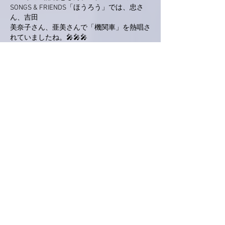
SONGS & FRIENDS「ほうろう」では、忠さ
ん、吉田
美奈子さん、亜美さんで「機関車」を熱唱さ
れていましたね。🎤🎤🎤
それと出演者全員で「ゆうがたラブ」も。🎵
また、一昨日もトノバン(加藤和彦さん)の話
題を書きましたが、昨年の同じく武部さん
プロデュースの SONGS & FRIENDS「Music 
Tree Grow to the SKYE & their family」の
コンサートでは、そのトノバンさんに届けと
ばかりに「悲しくてやりきれない」を熱唱🎤
されていたのを今でも鮮明に覚えています。
・・・あのコンサートには、確か小坂忠さん
も出演される予定でしたよね。
前日の忠さんのあまりに急な訃報に、あの場
にいらっしゃらないということが俄かには
信じられませんでした。
それでも、後輩たちをあの温かい眼差しで見
守ってくださっていたと信じています。🙏