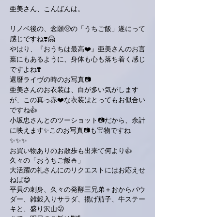
亜美さん、こんばんは。
リノベ後の、念願🥺の「うちご飯」遂にって
感じですね❣️🤗
やはり、『おうちは最高❤️』亜美さんのお言
葉にもあるように、身体も心も落ち着く感じ
ですよね❣️
還暦ライヴの時のお写真📷
亜美さんのお衣装は、白が多い気がします
が、この真っ赤❤️な衣装はとってもお似合い
ですね👍
小坂忠さんとのツーショット📷だから、余計
に映えます✨このお写真📷も宝物ですね
✨✨✨
お買い物ありのお散歩も出来て何より👍
久々の「おうちご飯🍚」
大活躍の礼さんにのリクエストにはお応えせ
ねば😄
平貝の刺身、久々の発酵三兄弟＋おからパウ
ダー、雑穀入りサラダ、揚げ茄子、牛ステー
キと、盛り沢山🫢