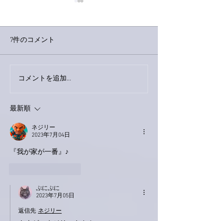
7件のコメント
今日は取材でし
巨大なイタチきゅうり。
コメントを追加…
最新順
ネジリー
2023年7月04日
『我が家が一番』♪
いいね！
返信
ぷにぷに
2023年7月05日
返信先
ネジリー