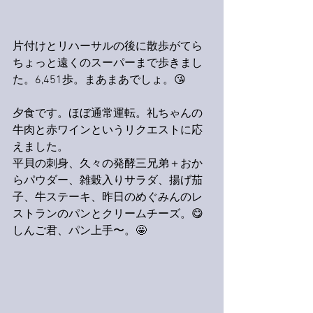
片付けとリハーサルの後に散歩がてら
ちょっと遠くのスーパーまで歩きまし
た。6,451歩。まあまあでしょ。😘
夕食です。ほぼ通常運転。礼ちゃんの
牛肉と赤ワインというリクエストに応
えました。
平貝の刺身、久々の発酵三兄弟＋おか
らパウダー、雑穀入りサラダ、揚げ茄
子、牛ステーキ、昨日のめぐみんのレ
ストランのパンとクリームチーズ。😋
しんご君、パン上手〜。🤩