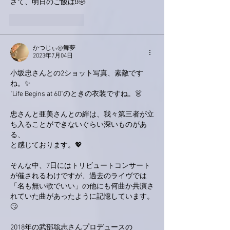
さて、明日のご飯は⁉️🤣
いいね！
返信
かつじぃ@舞夢
2023年7月04日
小坂忠さんとの2ショット写真、素敵です
ね。✨
"Life Begins at 60"のときの衣装ですね。👗
忠さんと亜美さんとの絆は、我々第三者が立
ち入ることができないぐらい深いものがあ
る、
と感じております。💖
そんな中、7日にはトリビュートコンサート
が催されるわけですが、過去のライヴでは
「名も無い歌でいい」の他にも何曲か共演さ
れていた曲があったように記憶しています。
🙄
2018年の武部聡志さんプロデュースの