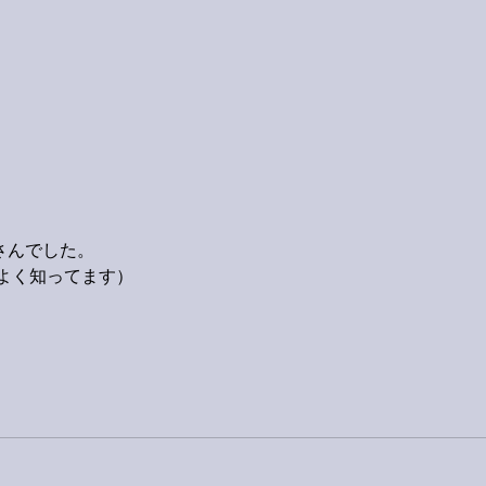
9月23日「amiism」リリー
ス！
さんでした。
よく知ってます）