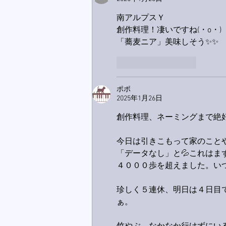
南アルプスＹ
創作料理！凄いですね(・o・)
「蕎麦ニア」美味しそう✨✨
いいね！
返信
ポポ
2025年1月26日
創作料理、ネーミングまで絶好
今日は引きこもって家のこと
「データなし」と💦これは
４０００歩を超えました。い
珍しく５連休、明日は４日目
ぁ。