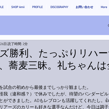
ULE
SHOP Amii
PROFILE
DISCOGRAPHY
お問い合わせ
More
月26日
読了時間: 2分
ズ勝利、たっぷりリハー
、蕎麦三昧。礼ちゃんは
を試合の初めから最後までしっかり観ました。
怪我（違和感？）で休みでしたが、待望のバンダービル
とができました。ADもレブロンも活躍してくれたし。
リアーズのカリーも好きな選手なんだけど、今日は調子