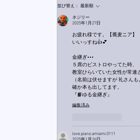
家レコーディング無事終了。
並び替え：
最新順
ネジリー
2025年1月27日
お疲れ様です。【蕎麦ニア】
いいっすね👍💕
金継ぎ•••
５席のビストロやってた時、
教室ひらいていた女性が常連
（名前は伏せますが 礼さんも
確か本も出してます。
『📙ゆる金継ぎ』
編集済み
いいね！
返信
love.piano.amiami.0111
2025年1月26日