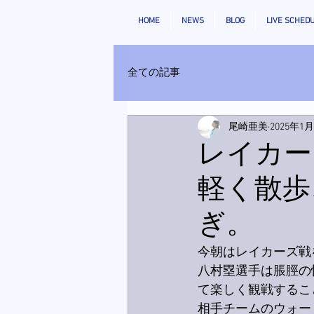
HOME
NEWS
BLOG
LIVE SCHED
全ての記事
尾崎亜美
2025年1
レイカー
軽く散歩
ぎ。
今朝はレイカーズ戦
八村塁選手は脹脛の
て楽しく観戦するこ
相手チームのウォー