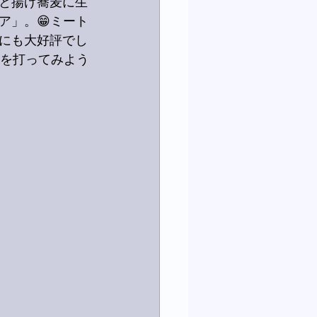
と揚げ蕎麦に生
ア」。😁ミート
にも大好評でし
麦を打ってみよう