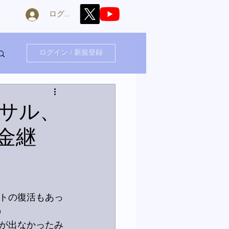
ログイン
ログイン / 新規登録
サル、
金継
トの復活もあっ

が出なかったみ