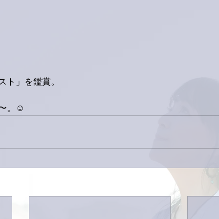
スト」を鑑賞。
〜。☺️