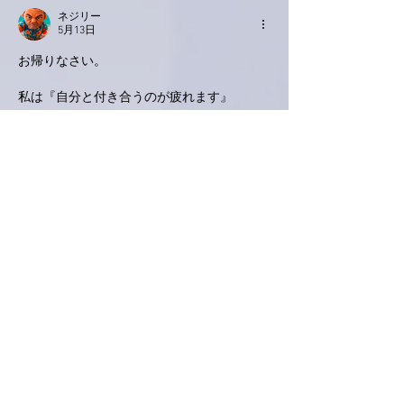
ネジリー
5月13日
お帰りなさい。
私は『
自分と付き合うのが疲れます』
いいね！
返信
Keroyon Carrera
5月12日
亜美さん、おはようございます🌞"キャリー
バッグ🧳放置事件！"実は
クイズネタのおつ
もりだったとか☺️確かに4個の選択肢は、
『さも、ありなん。』ですね。
ただ、今回の中身はさておき、サイズ的に
は、過去最大サイズではないでしょうか
🙋‍♂️（否、亜美さんならばあり得るか⁉️😛）と
にかく、無事にキャリーバックを回収・帰宅
出来て良かったですね😌
『礼ちゃんは
😎
荷物受け取りのためにわざ
わざ免許証を財布に入れたのに、なぜかそれ