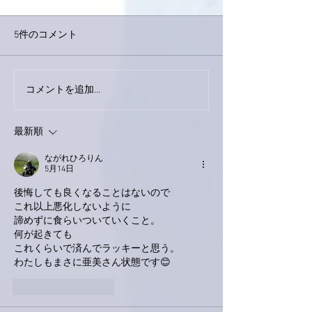
5件のコメント
外録音終了！
今日は取材でした。
コメントを追加…
最新順
ながれひろりん
5月14日
後悔しても良くなることはないので
これ以上悪化しないように
諦めずに食らいついていくこと。
何が起きても
これくらいで済んでラッキーと思う。
わたしもまさに亜美さん状態です😊
いいね！
返信