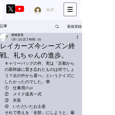
ログイン
新規登録
記事
尾崎亜美
5月12日
読了時間: 2分
レイカーズ今シーズン終
戦、礼ちゃんの進歩。
キャリーバッグの件、実は「京都から
の新幹線に置き忘れたものは何でしょ
う？次の中から選べ」というクイズに
したかったのでした。🤓
①　仕事用iPad
②　メイク道具一式
③　衣装 
④　いただいたお土産
それで答えを「全部」にしようと。😁