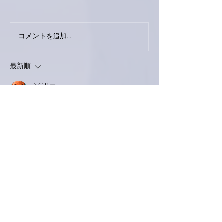
外録音終了！
今日は取材でした。
コメントを追加…
最新順
ネジリー
2月06日
お疲れ様です。
名誉ソムリエ・・２００７年
よく憶えとります。
もっと見る
いいね！
返信
Keroyon Carrera
2月06日