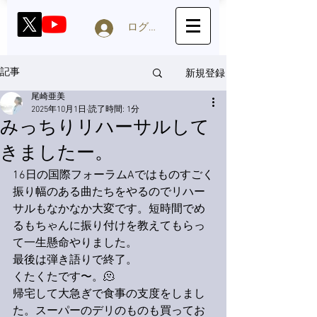
ログイン
新規登録
記事
尾崎亜美
2025年10月1日
読了時間: 1分
みっちりリハーサルして
きましたー。
16日の国際フォーラムAではものすごく
振り幅のある曲たちをやるのでリハー
サルもなかなか大変です。短時間でめ
るもちゃんに振り付けを教えてもらっ
て一生懸命やりました。
最後は弾き語りで終了。
くたくたです〜。🫠
帰宅して大急ぎで食事の支度をしまし
た。スーパーのデリのものも買ってお