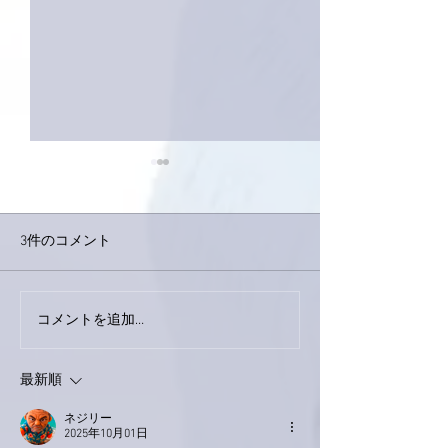
3件のコメント
巨大なイタチき
コメントを追加…
9月23日「amiism」リリー
ス！
最新順
ネジリー
2025年10月01日