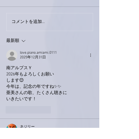
今日は取材でし
巨大なイタチきゅうり。
コメントを追加…
最新順
love.piano.amiami.0111
2025年12月31日
南アルプスＹ
2026年もよろしくお願い
します😊
今年は、記念の年ですね✨✨
亜美さんの歌、たくさん聴きに
いきたいです！
いいね！
返信
ネジリー
2025年12月31日