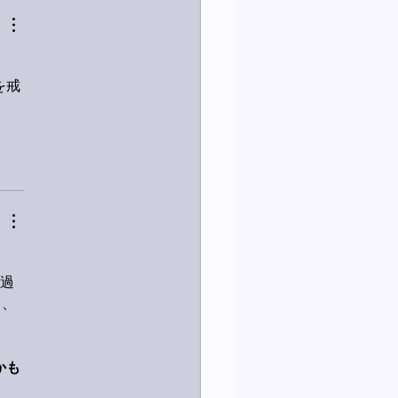
を戒
き過
し、
かも