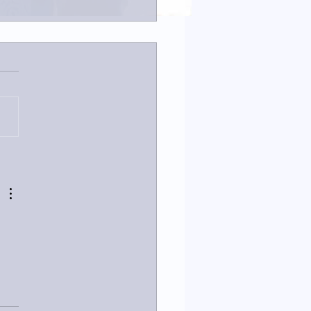
23日「amiism」リリー