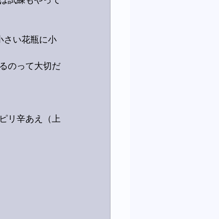
には試練もやって
小さい花瓶に小
るのって大切だ
ピリ辛あえ（上