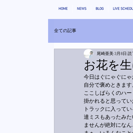
HOME
NEWS
BLOG
LIVE SCHED
全ての記事
尾崎亜美
3月8日
読
お花を生
今日はぐにゃぐにゃ
自分で褒めときます。
ここしばらくのハー
掛かれると思ってい
トラックに入ってい
達ミスもあったみた
ませんが絶対になん