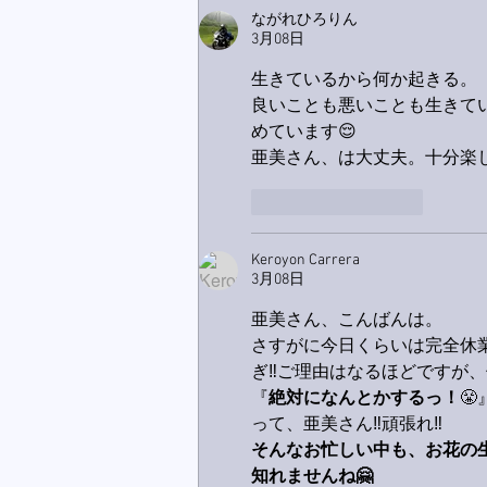
ながれひろりん
3月08日
生きているから何か起きる。
良いことも悪いことも生きて
めています😌
亜美さん、は大丈夫。十分楽し
いいね！
返信
Keroyon Carrera
3月08日
亜美さん、こんばんは。
さすがに今日くらいは完全休業
ぎ‼️ご理由はなるほどですが
『
絶対になんとかするっ！
😤
って、亜美さん‼️頑張れ‼️
そんなお忙しい中も、お花の
知れませんね🤗