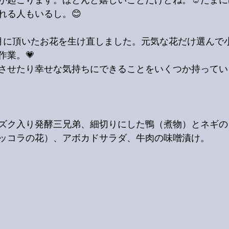
が起こります。ほとんど嬉しいことだけどね。☺️たま
れる人もいるし。😊
月に頂いたお花を生け直しました。元気な花だけ選んで
作業。💗
させたり幸せな気持ちにできることをいくつか持ってい
ズク入り発酵三兄弟、細切りにした鴨（煮物）とネギの
ッコラの花）、アボカドサラダ、牛肉の味噌漬け。