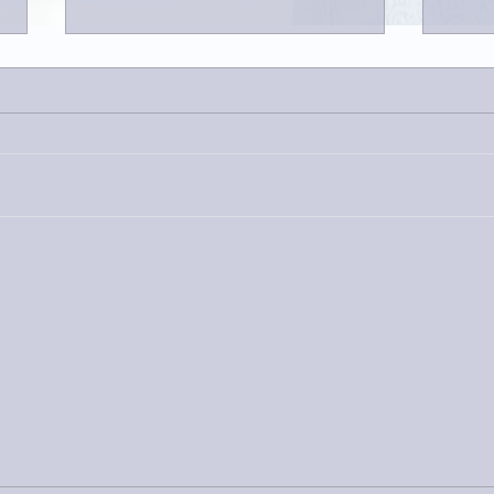
家レコーディング無事終了。
9月
ス！