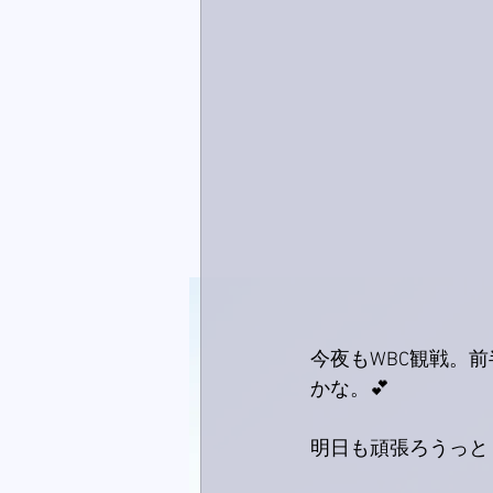
今夜もWBC観戦。
かな。💕
明日も頑張ろうっと！