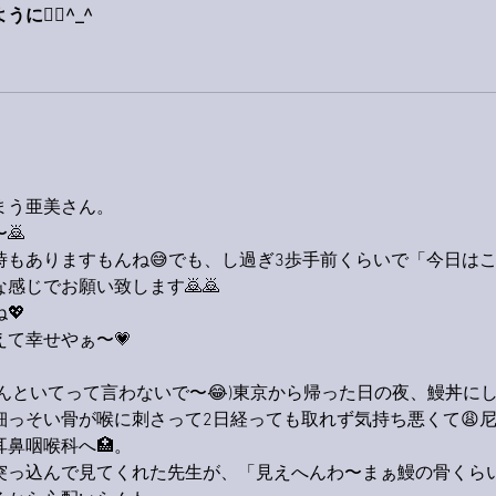
‍♂️^_^
まう亜美さん。
🙇
もありますもんね😅でも、し過ぎ3歩手前くらいで「今日は
感じでお願い致します🙇🙇
💖
て幸せやぁ〜💗
んといてって言わないで〜😂)東京から帰った日の夜、鰻丼に
っそい骨が喉に刺さって2日経っても取れず気持ち悪くて😩
鼻咽喉科へ🏥。
突っ込んで見てくれた先生が、「見えへんわ〜まぁ鰻の骨くら