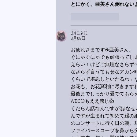
とにかく、亜美さん倒れないように
いいね！
返信
ぷにぷに
3月08日
お疲れさまです☕亜美さん。
ぐにゃぐにゃでも頑張ってし
えらい！けどご無理なさらず〜
なさらず言うてもせなアカン時
くらいで堪忍しといたるわ」な
お花も、お花冥利に尽きますね
最後までしっかり愛でてもらえ
WBC⚾️もええ感じ👍
くだらん話なんですが(ほなせ
んですが生まれて初めて鰻の細
のコンサートに行く日の朝、耳
ファイバースコープを鼻から