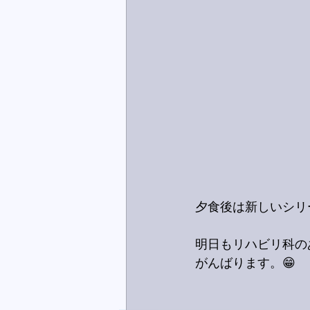
夕食後は新しいシリ
明日もリハビリ科の
がんばります。😁