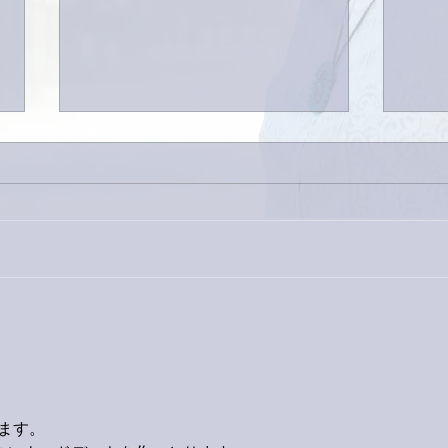
今日
巨大なイタチきゅうり。
ります。