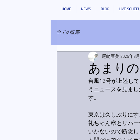
HOME
NEWS
BLOG
LIVE SCHED
全ての記事
尾崎亜美
2025年8
あまりの
台風12号が上陸し
うニュースを見まし
す。
東京は久しぶりにす
礼ちゃん😎とリハ
いかないので断念し