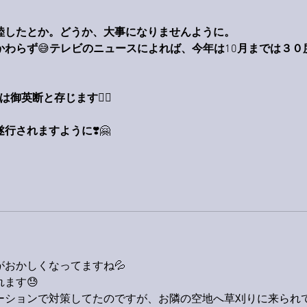
陸したとか。どうか、大事になりませんように。
かわらず
😅
テレビのニュースによれば、今年は
10
月までは３０
は御英断と存じます
🙋‍♂️
遂行されますように
❣️🤗
おかしくなってますね💦
ます😓
ーションで対策してたのですが、お隣の空地へ草刈りに来られ