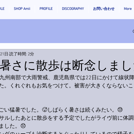
ULE
SHOP Amii
PROFILE
DISCOGRAPHY
お問い合わせ
More
月21日
読了時間: 2分
暑さに散歩は断念しまし
て九州南部で大雨警戒、鹿児島県では22日にかけて線状
た。くれぐれもお気をつけて。被害が大きくならないこ
ごい猛暑でした。🥵しばらく暑さは続くみたい。😓
ーサルしたあとに散歩をする予定でしたがライヴ前に体
ました。😞