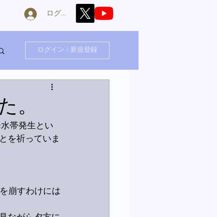
ログイン
ログイン / 新規登録
た。
降水帯発生とい
とを祈っていま
調を崩すわけには