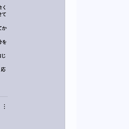
全く
せて
てか
分を
信じ
り応