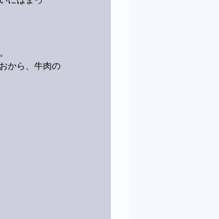
いにはまっ
。
おから、牛肉の