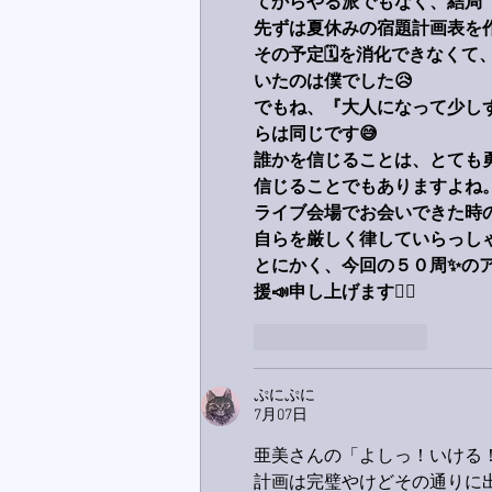
てからやる派でもなく、結局
先ずは夏休みの宿題計画表を
その予定🗓️を消化できなく
いたのは僕でした😥
でもね、『大人になって少し
らは同じです😅
誰かを信じることは、とても
信じることでもありますよね
ライブ会場でお会いできた時
自らを厳しく律していらっし
とにかく、今回の５０周✨の
援📣申し上げます🙋‍♂️
いいね！
返信
ぷにぷに
7月07日
亜美さんの「よしっ！いける！
計画は完璧やけどその通りに