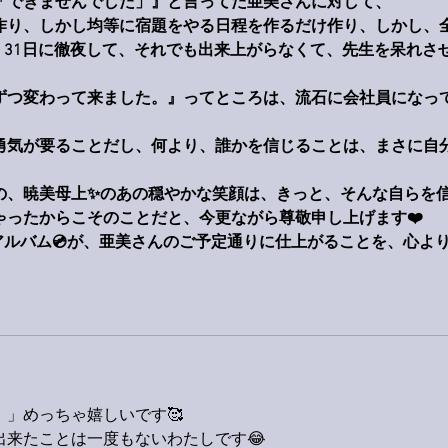
「できませんでした」』と言ってた亜美さんに対して、
作り、しかし均等に宿題をやる日程を作るだけ作り、しかし、
て、31日に徹夜して、それでも出来上がらなくて、先生を呆れさ
ずつ変わって来ました。』ってところは、流石に会社員になっ
勇気が要ることだし、何より、誰かを信じることは、まさに自
。
の、暁美母上✨のあの穏やかな笑顔は、きっと、そんな自らを
ゃったからこそのことだと、今更ながら尊敬申し上げます❤️
アルバム💿が、亜美さんのご予定通りに仕上がることを、心よ
」めっちゃ嬉しいです🥰
出来たことは一度もないわたしです😂