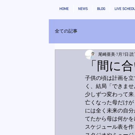
HOME
NEWS
BLOG
LIVE SCHED
全ての記事
尾崎亜美
7月7日
読
「間に合
子供の頃は計画を立
く、結局「できませ
少しずつ変わって来
亡くなった母だけが
には全く未来の自分
てたから母は何かを
スケジュール表を作