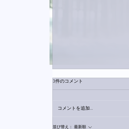
3件のコメント
コメントを追加…
9月23日「amiism」リリー
並び替え：
最新順