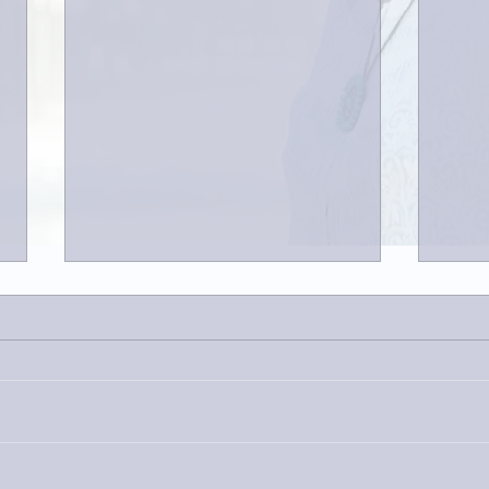
今日
巨大なイタチきゅうり。