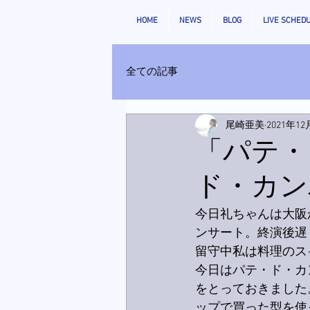
HOME
NEWS
BLOG
LIVE SCHED
全ての記事
尾崎亜美
2021年12
「パテ・
ド・カン
今日礼ちゃんは大阪
ンサート。終演後遅
留守中私は料理のス
今日はパテ・ド・カ
をとっておきました
ップで買った型を使