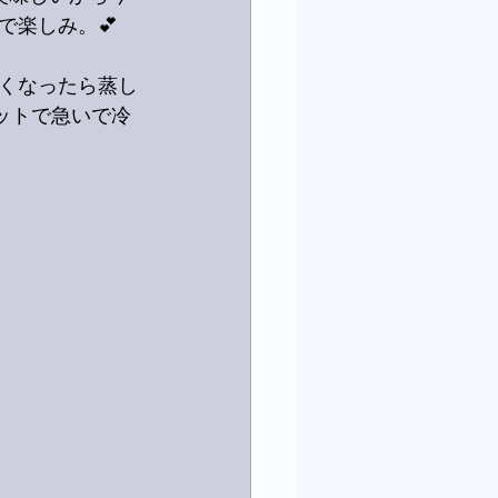
で楽しみ。💕
くなったら蒸し
ットで急いで冷