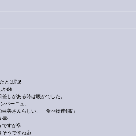
外録
今日は取材でした。
とは⁉️🧊
か🥶
日差しがある時は暖かでした。
カンパーニュ。
の亜美さんらしい、「食べ物連鎖⁉️」
😂
ですが💦
そうですね👍