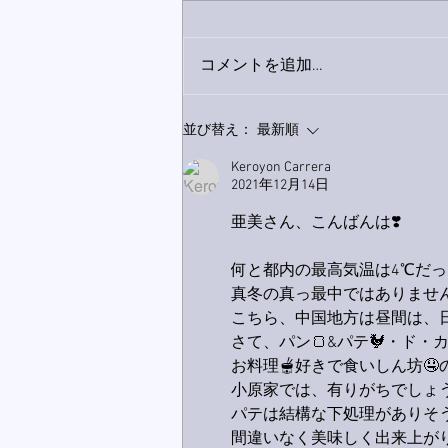
コメントを追加…
巨大なイタチきゅうり。
並び替え：
最新順
Keroyon Carrera
2021年12月14日
亜美さん、こんばんは❣️
何と都内の最高気温は4℃だった
真冬の真っ最中ではありません
こちら、中国地方は昼間は、
さて、パン🍞&パテ🐓・ド・
お料理🫕好きで食いしん坊🤤
小原家では、有りがちでしょう
パテは結構な下処理がありそう
間違いなく美味しく出来上がり