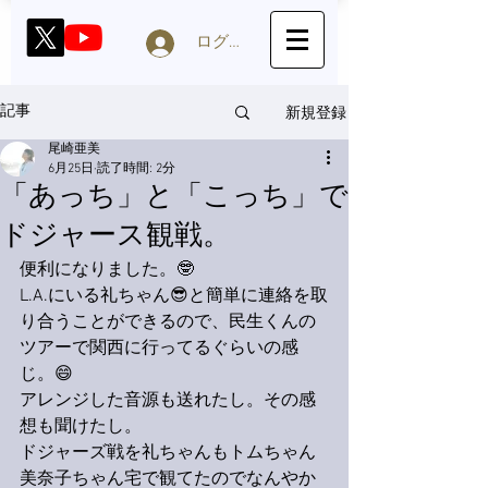
ログイン
新規登録
記事
尾崎亜美
6月25日
読了時間: 2分
「あっち」と「こっち」で
ドジャース観戦。
便利になりました。🤓
L.A.にいる礼ちゃん😎と簡単に連絡を取
り合うことができるので、民生くんの
ツアーで関西に行ってるぐらいの感
じ。😄
アレンジした音源も送れたし。その感
想も聞けたし。
ドジャーズ戦を礼ちゃんもトムちゃん
美奈子ちゃん宅で観てたのでなんやか