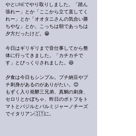
やとLINEでやり取りしました。「踏ん
張れー」とか「ここから立て直してく
れー」とか「オオタニさんの気合い勝
ちやな」とか。こっちは朝であっちは
夕方だったけど。😁
今日はギリギリまで音仕事してから整
体に行ってきました。「カチカチで
す」とびっくりされました。😆
夕食は今日もシンプル。プチ納豆やプ
チ刺身があるのがありがたい。😊
もずく入り発酵三兄弟、真鯛の刺身、
セロリとかぼちゃ、昨日のポトフをト
マトとバジルとパルミジャーノチーズ
でイタリアン🇮🇹に。