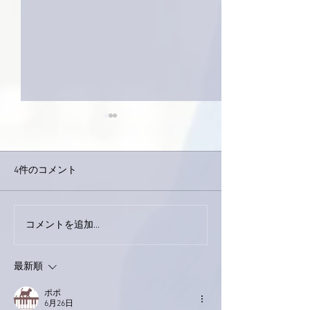
4件のコメント
巨大なイタチき
コメントを追加…
9月23日「amiism」リリー
ス！
最新順
ポポ
6月26日