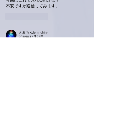
今回はこれで入れるのかな？
不安ですが送信してみます。
いいね！
返信
えみちん(emiichin)
2018年12月22日
あみちゃん
私も必死で、このサイトに
登録出来ましたが、もう一回やれと言われた
ら
多分無理です。
Twitter!!
やったことはありますが、
自信ないです。
でもあみちゃんがチャレンジするなら、がん
ばってみます！
明日歐林洞に向けて、出発します。
いいね！
返信