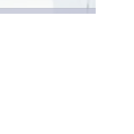
2件のコメント
今日は取材でし
巨大なイタチきゅうり。
コメントを追加…
最新順
love-piano.amiami.0111
2020年7月04日
南アルプスY
と～ても、良かったです✨
ほんと⤴⤴小原さんの芸風広がった😲素敵で
した！！
所々で写真が入るのも
良かったです。
また、楽しみに待ってますね☺
いいね！
返信