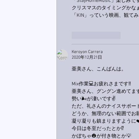
「StayHomeMusic」楽しみです(
クリスマスのタイミングかな
「KIN」っていう映画、観て
いいね！
返信
Keroyon Carrera
2020年12月21日
亜美さん、こんばんは。
Mix作業💻お疲れさまです‼️
亜美さん、グングン進めてます
勢い🌬が凄いです✌️
ただ、礼さんのナイスサポー
どうか、無理のない範囲でお願い致
凝り凝りも鎮まりますように❤
今日は冬至だったとか⁉️
かぼちゃ🎃が付き物とか💡