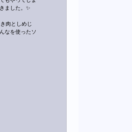
でもやってしま
できました。✨
ひき肉としめじ
んなを使ったソ