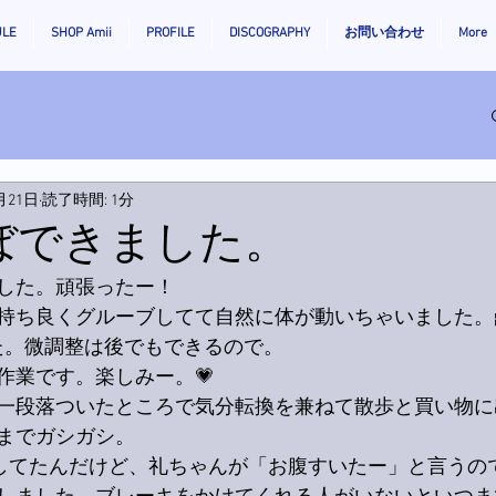
ULE
SHOP Amii
PROFILE
DISCOGRAPHY
お問い合わせ
More
月21日
読了時間: 1分
ほぼできました。
した。頑張ったー！
持ち良くグルーブしてて自然に体が動いちゃいました。
した。微調整は後でもできるので。
作業です。楽しみー。💗
一段落ついたところで気分転換を兼ねて散歩と買い物に
までガシガシ。
業してたんだけど、礼ちゃんが「お腹すいたー」と言うので