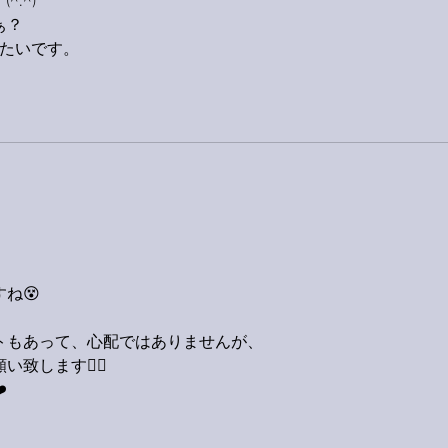
^.^)
ぁ？
みたいです。
ね😵
トもあって、心配ではありませんが、
します🙋‍♂️
️