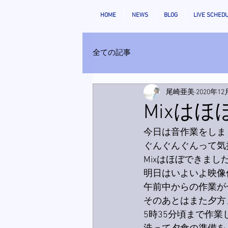
HOME
NEWS
BLOG
LIVE SCHED
全ての記事
尾崎亜美
2020年12
Mixは
今日は音作業をしま
ぐんぐんぐんって気
Mixはほぼできま
明日はいよいよ映像
午前中からの作業が
そのあとはまた夕方
5時35分頃まで作