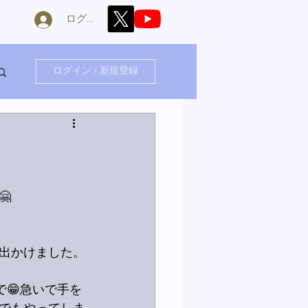
ログイン
ログイン / 新規登録

出かけました。
😁急いで手を