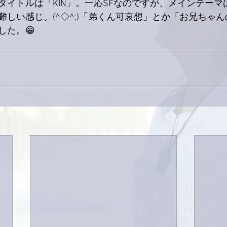
タイトルは「KIN」。一応SFなのですが、メインテーマ
難しい感じ。(^◇^;)「弟くん可哀想」とか「お兄ちゃ
した。😁