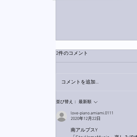
2件のコメント
コメントを追加…
家レコーディング無事終了。
並び替え：
最新順
love-piano.amiami.0111
2020年12月22日
南アルプスY