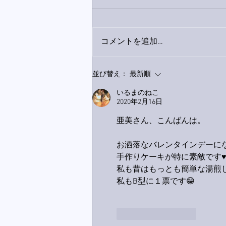
コメントを追加…
家レコーディング無事終了。
並び替え：
最新順
いるまのねこ
2020年2月16日
亜美さん、こんばんは。
お洒落なバレンタインデーにな
手作りケーキが特に素敵です♥
私も昔はもっとも簡単な湯煎
私もB型に１票です😁
いいね！
返信