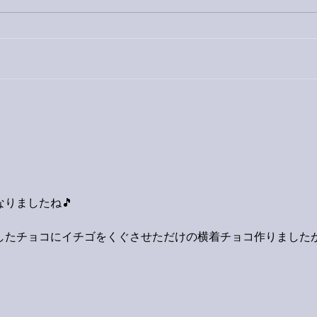
巨大
9月23日「amiism」リリー
ス！
りましたね🎵
️
したチョコにイチゴをくぐさせただけの横着チョコ作りましたが