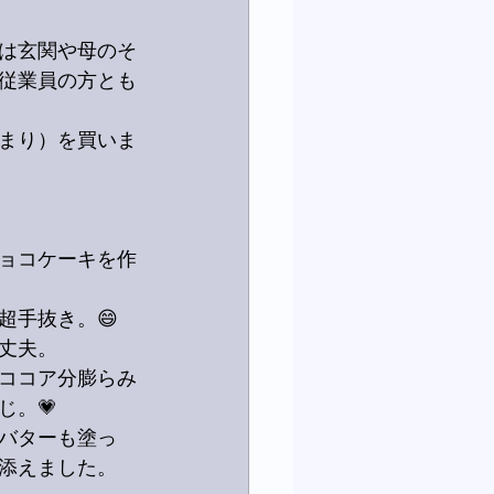
は玄関や母のそ
従業員の方とも
まり）を買いま
ョコケーキを作
超手抜き。😄
丈夫。
ココア分膨らみ
。💗
バターも塗っ
添えました。