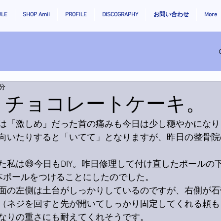
ULE
SHOP Amii
PROFILE
DISCOGRAPHY
お問い合わせ
More
2分
花、チョコレートケーキ。
は「激しめ」だった首の痛みも今日は少し穏やかになり
向いたりすると「いてて」となりますが、昨日の整骨院
た私は😄今日もDIY。昨日修理して付け直したポールの
本ポールをつけることにしたのでした。
面の左側は土台がしっかりしているのですが、右側が石
（ネジを回すと先が開いてしっかり固定してくれる頼も
なりの重さにも耐えてくれそうです。