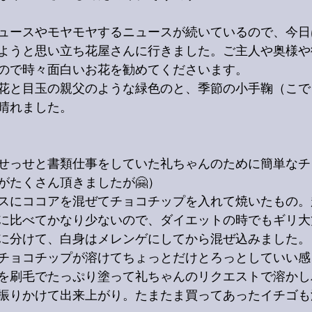
ュースやモヤモヤするニュースが続いているので、今日
ようと思い立ち花屋さんに行きました。ご主人や奥様や
ので時々面白いお花を勧めてくださいます。
花と目玉の親父のような緑色のと、季節の小手鞠（こで
晴れました。
せっせと書類仕事をしていた礼ちゃんのために簡単なチ
がたくさん頂きましたが🤗）
スにココアを混ぜてチョコチップを入れて焼いたもの。
に比べてかなり少ないので、ダイエットの時でもギリ大
に分けて、白身はメレンゲにしてから混ぜ込みました。
チョコチップが溶けてちょっとだけとろっとしていい感じ
を刷毛でたっぷり塗って礼ちゃんのリクエストで溶かし
振りかけて出来上がり。たまたま買ってあったイチゴも