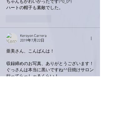
ちゃんもかわいかったです(^0_0^)
ハートの帽子も素敵でした。
いいね！
返信
Keroyon Carrera
2019年7月22日
亜美さん、こんばんは！
収録締めのお写真、ありがとうございます！
ぐっさんは本当に黒いですね^^日焼けサロン
行ってらっしゃるくらい！
亜美さんの「上から見ると♡型」の帽子は正
面からも雰囲気伝わりますね。
それと、デザインとして切りぬかれたお洋服
が、とても、アートですね^^/
いろいろ制約があって、以前ほど気軽に動け
ない分、放送を楽しみにまってます♡
いいね！
返信