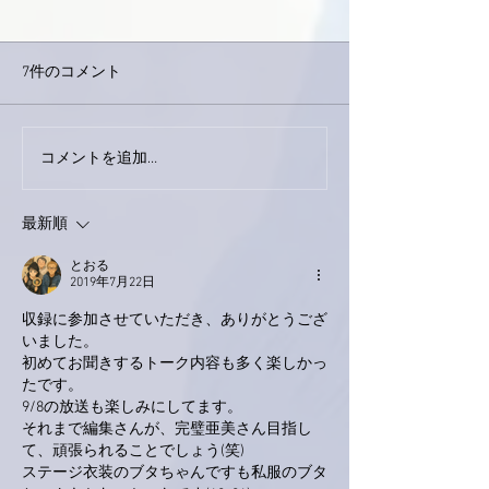
7件のコメント
今日は取材でし
巨大なイタチきゅうり。
コメントを追加…
最新順
とおる
2019年7月22日
収録に参加させていただき、ありがとうござ
いました。
初めてお聞きするトーク内容も多く楽しかっ
たです。
9/8の放送も楽しみにしてます。
それまで編集さんが、完璧亜美さん目指し
て、頑張られることでしょう(笑)
ステージ衣装のブタちゃんですも私服のブタ