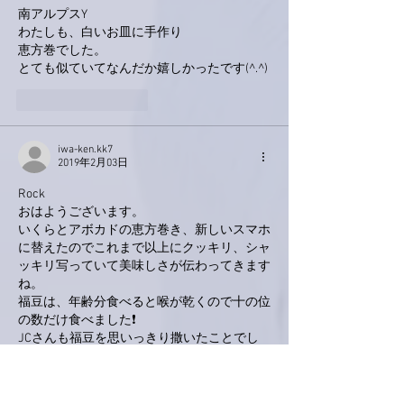
南アルプスY
わたしも、白いお皿に手作り
恵方巻でした。
とても似ていてなんだか嬉しかったです(^.^)
いいね！
返信
iwa-ken.kk7
2019年2月03日
Rock
おはようございます。
いくらとアボカドの恵方巻き、新しいスマホ
に替えたのでこれまで以上にクッキリ、シャ
ッキリ写っていて美味しさが伝わってきます
ね。
福豆は、年齢分食べると喉が乾くので十の位
の数だけ食べました❗️
JCさんも福豆を思いっきり撒いたことでし
ょう。