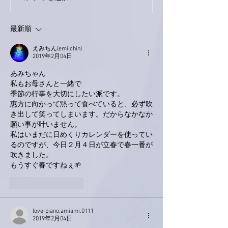
9月23日「amiism」リリー
ス！
最新順
えみちん(emiichin)
2019年2月04日
あみちゃん
私もお母さんと一緒で
季節の行事を大切にしたい派です。
惠方に向かって黙って食べていると、必ず吹
き出して笑ってしまいます。だからなかなか
願い事が叶いません。
私はいまだに日めくりカレンダーを使ってい
るのですが、今日２月４日が立春で春一番が
吹きました。
もうすぐ春ですねぇ🌱
いいね！
返信
love-piano.amiami.0111
2019年2月04日