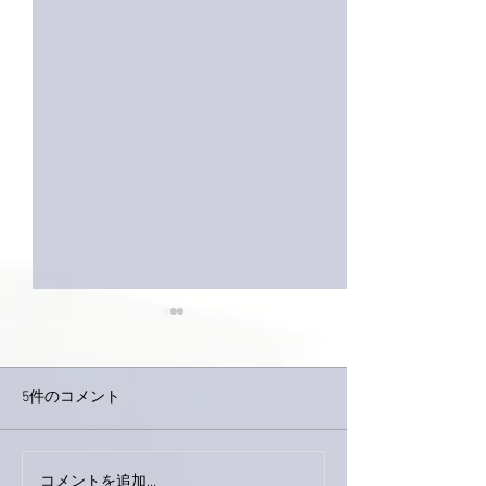
5件のコメント
巨大なイタチき
コメントを追加…