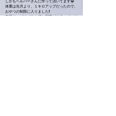
しかもヘルパーさんに作って頂いてます😁
体重は先月より、１キロアップだったので、
おやつの制限に入りました❗
毎日リハビリで抜き打ち測定があるので、リ
アルに正確に数字が出る為、巨大化は確実に
進行してます😭
答、まだまだわからないですね～
悩ましい。。
食べ物が美味しい国でググってみようかなぁ
🎵
いいね！
返信
Keroyon Carrera
2019年5月15日
亜美さん、こんばんは。
今日の都内は気温が下がったんですか？
お天気のせいもあったかもですね。
我が岡山県は「晴れの国」らしく晴天でもっ
て、汗ばむくらいでした。