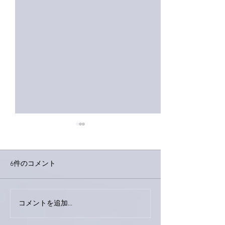
6件のコメント
外録音終了！
今日は取材でした。
コメントを追加…