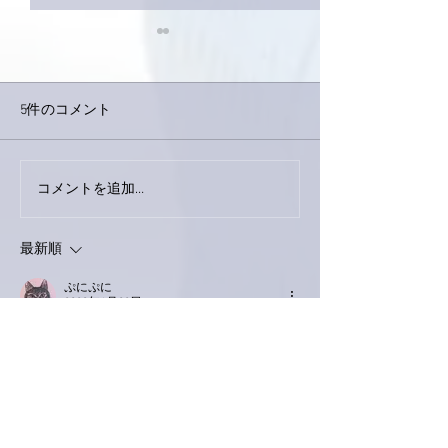
5件のコメント
下駄箱がスッキリ〜。
コメントを追加…
家レコーディン
了。
最新順
ぷにぷに
2023年1月02日
🎍明けましておめでとうございます🎍
亜美さんに一度でもたくさんお会いできるよ
う精進いたします💪
ゆっくりとお正月をお過ごしくださいませ〜
🙇
礼さん紅白のSKYEカッコよかったです✨