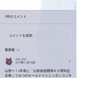
2件のコメント
今日は取材でし
巨大なイタチきゅうり。
コメントを追加…
最新順
ぷにぷに
2019年11月18日
山形〜！6年前に「山形放送開局６０周年記
念南こうせつのオールナイトニッポンコンサ
ート」(でしたよね？)に行きました。
飛行機に乗ってひとり旅でした。コンサート
が終わって柱に貼ってあったポスターを貰っ
ている人を見かけて、私も欲しい！と会場ス
タッフの方にお願いしたら「ダメです」と断
られ、ちぇっ！😒と思ったことを今思い出