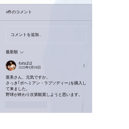
4件のコメント
コメントを追加…
家レコーディング無事終
9月23日「amii
了。
ス！
最新順
ねねぱぱ
2020年8月08日
亜美さん、元気ですか。
さっき｢ボヘミアン・ラプソディー｣を購入し
て来ました。
野球が終わり次第観賞しようと思います。
いいね！
返信
iwa-ken.kk7
2020年8月08日