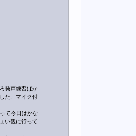
ろ発声練習ばか
した。マイク付
思って今日はかな
ょい観に行って