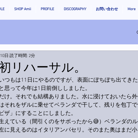
ULE
SHOP Amii
PROFILE
DISCOGRAPHY
お問い合わせ
More
月10日
読了時間: 2分
初リハーサル。
いつもは11日にやるのですが、表面にぽちぽち出てき
と思って今年は1日前倒ししました。
だけ。それでも結構ありました。水に浸けておいたら外
はそれをザルに乗せてベランダで干して、残りを包丁で
ピザ」にすることにしました。
生えている（間引くのをサボったから😅）ベランダの
左に見えるのはイタリアンパセリ。そのまた奥はまだ小