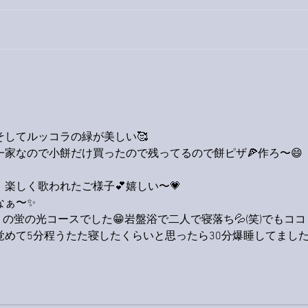
巨大
9月23日「amiism」リリー
ス！
そしてルッコラの緑が美しい🥰
家なので小餅だけ買ったので残ってるので餅ピザ🍕作ろ〜😄
楽しく歌われたご様子💕嬉しい〜💗
なぁ〜✨
の蛍の光コースでした😁岩盤浴で二人で寝落ち💦(笑)でもココ
めて5分程うたた寝したくらいと思ったら30分爆睡してました