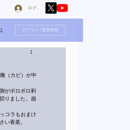
ログイン
ログイン / 新規登録
た黴（カビ）が中
側がポロポロ剥
切りました。崩
ルッコラもおまけ
さい香菜。