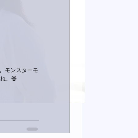
。モンスターモ
ね。😅