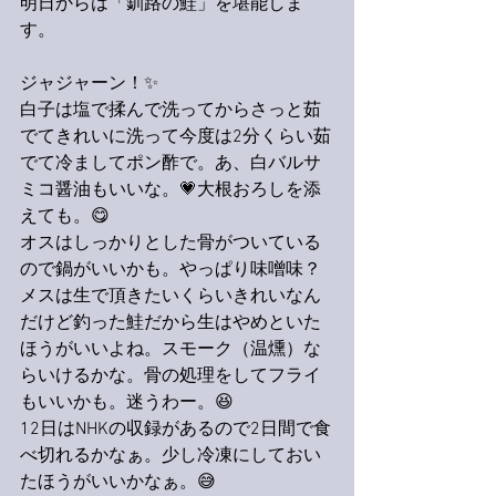
明日からは「釧路の鮭」を堪能しま
す。
ジャジャーン！✨
白子は塩で揉んで洗ってからさっと茹
でてきれいに洗って今度は2分くらい茹
でて冷ましてポン酢で。あ、白バルサ
ミコ醤油もいいな。💗大根おろしを添
えても。😋
オスはしっかりとした骨がついている
ので鍋がいいかも。やっぱり味噌味？
メスは生で頂きたいくらいきれいなん
だけど釣った鮭だから生はやめといた
ほうがいいよね。スモーク（温燻）な
らいけるかな。骨の処理をしてフライ
もいいかも。迷うわー。😆
12日はNHKの収録があるので2日間で食
べ切れるかなぁ。少し冷凍にしておい
たほうがいいかなぁ。😅