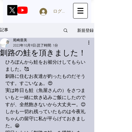
ログイン
新規登録
記事
尾崎亜美
2022年10月9日
読了時間: 1分
釧路の鮭を頂きました！
ひろぽんから鮭をお裾分けしてもらい
ました。🥰
釧路に住むお友達が釣ったものだそう
です。すごいなぁ。😍
実は昨日も鮭（魚屋さんの）をさつま
いもと一緒に炊き込みご飯にしたので
すが、全然飽きないから大丈夫ー。😊
しかも一切れ残っていたものは今夜礼
ちゃんの留守に私が平らげておきまし
た。😁