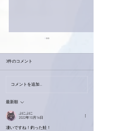
3件のコメント
今日は取材でし
巨大なイタチきゅうり。
コメントを追加…
最新順
ぷにぷに
2022年10月16日
凄いですね！釣った鮭！