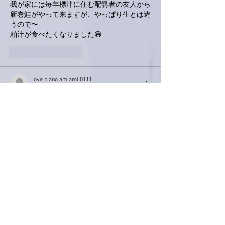
我が家には毎年標津に住む配偶者の友人から
新巻鮭がやって来ますが、やっぱり生とは違
うので〜
粕汁が食べたくなりました😅
いいね！
返信
love.piano.amiami.0111
2022年10月10日
南アルプスY
釣った鮭のお裾分けって
すごいですね(・o・)
山梨は海はないので……
友達の旦那様から鮎の
お裾分けはたま〜にあります。
美味しく食べたいので庭で
火を起こして焼きます😊
大変な分、すごく美味しいです✨
TV楽しみに待ってます