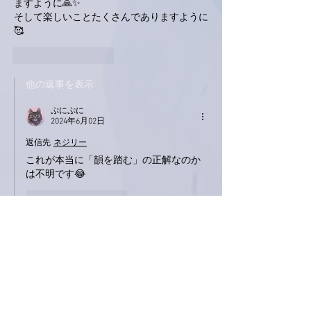
ますように🙏✨
そして楽しいことたくさんでありますように
🥰
いいね！
返信
他の返事を表示
ぷにぷに
2024年6月02日
返信先
ネジリー
これが本当に「韻を踏む」の正解なのか
は不明です😂
いいね！
返信
ネジリー
2024年6月02日
お疲れ様です。
明日、尾崎亜美の歌で 乗船客のハートはわ
しづかみっすね。