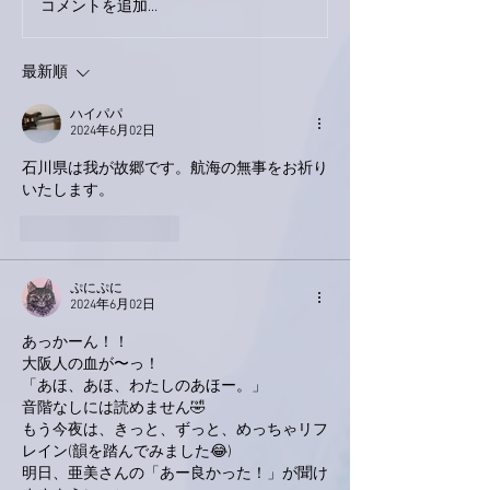
コメントを追加…
最新順
ハイパパ
2024年6月02日
石川県は我が故郷です。航海の無事をお祈り
いたします。
いいね！
返信
ぷにぷに
2024年6月02日
あっかーん！！
大阪人の血が〜っ！
「あほ、あほ、わたしのあほー。」
音階なしには読めません🤣
もう今夜は、きっと、ずっと、めっちゃリフ
レイン(韻を踏んでみました😂)
明日、亜美さんの「あー良かった！」が聞け