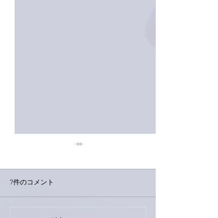
7件のコメント
外録音終了！
今日は取材でした。