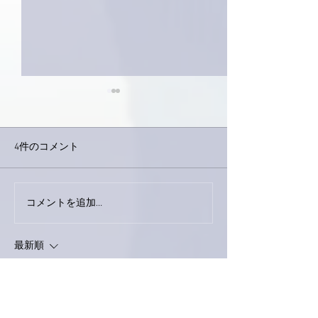
4件のコメント
今日は取材でし
巨大なイタチきゅうり。
コメントを追加…
最新順
ポポ
2024年2月01日
さくらアワード審査、大変お疲れ様でござい