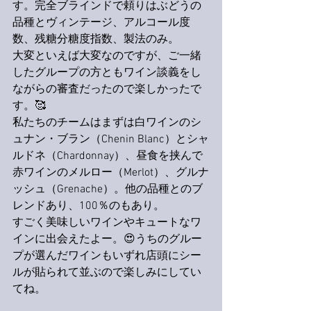
す。完全ブラインドで頼りはぶどうの
品種とヴィンテージ、アルコール度
数、残糖分糖度指数、製法のみ。
大変といえば大変なのですが、ご一緒
したグループの方ともワイン談義をし
ながらの審査だったので楽しかったで
す。🥰
私たちのチームはまずは白ワインのシ
ュナン・ブラン（Chenin Blanc）とシャ
ルドネ（Chardonnay）、昼食を挟んで
赤ワインのメルロー（Merlot）、グルナ
ッシュ（Grenache）。他の品種とのブ
レンドあり、100％のもあり。
すごく美味しいワインやキュートなワ
インに出会えたよー。😍うちのグルー
プが選んだワインもいずれ店頭にシー
ルが貼られて並ぶので楽しみにしてい
てね。