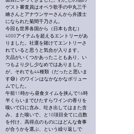
面目にやってきました。わたしの他の
ゲスト審査員はオペラ歌手の中丸三千
繪さんとアナウンサーさんから弁護士
になられた菊間千乃さん。
今回も世界各国から（日本も含む）
4000アイテムを超えるエントリーがあ
りました。社運を賭けてエントリーさ
れていると思うと気合が入ります。
欠品がいくつかあったこともあり、い
つもより少し少なめではありました
が、それでも44種類（だったと思いま
す😅）のワインはなかなかなボリュー
ムでした。
午前11時から昼食タイムを挟んで16時
半くらいまでひたすらワインの香りを
嗅いで口に含み、吐き出してはまた含
み、また嗅いで、と10項目全てに点数
を付け、高得点のものにはどんな食事
が合うかを選ぶ、という繰り返しで