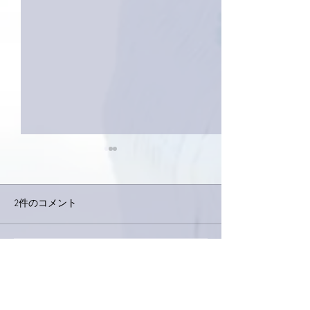
2件のコメント
コメントを追加…
家レコーディング無事終
9月23日「amii
了。
ス！
最新順