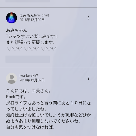
えみちん(emiichin)
2018年12月02日
あみちゃん
Ţシャツすごい楽しみです！
また頑張って応援します。
＼(^_^)／＼(^_^)／＼(^_^)／
いいね！
返信
iwa-ken.kk7
2018年12月02日
こんにちは、亜美さん。
Rockです。
渋谷ライブもあっと言う間にあと１０日にな
ってしまいましたね。
最終仕上げも忙しいでしようが風邪などひか
ぬようあまり無理しないでくださいね。
自分も気をつけなければ。