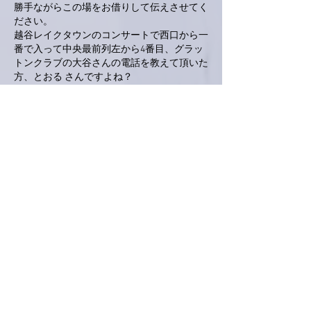
勝手ながらこの場をお借りして伝えさせてく
ださい。
越谷レイクタウンのコンサートで西口から一
番で入って中央最前列左から4番目、グラッ
トンクラブの大谷さんの電話を教えて頂いた
方、とおる さんですよね？
お陰様で無事入会しました。
さくらホールでは、また盛り上がりましょ
う‼️
亜美さん、歌は勿論のこと衣装も、そして
KOKUAのprogressでドラム担当だった屋敷豪
太さんも楽しみにしてます‼️
もっと見る
いいね！
返信
love-piano.amiami.0111
2018年12月02日