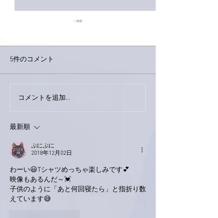
5件のコメント
今日は取材でし
巨大なイタチきゅうり。
コメントを追加…
最新順
ぷにぷに
2018年12月02日
わーい😃Tシャツめっちゃ楽しみです💕
映像もあるんだ～💓
子供のように「あと何回寝たら」と指折り数
えています😅
いいね！
返信