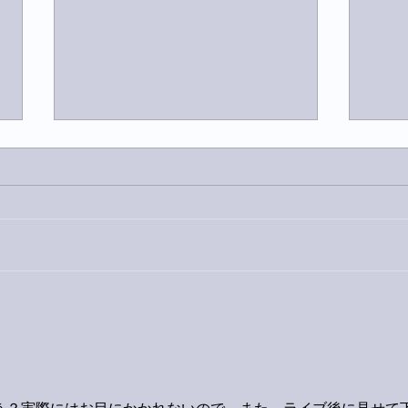
今日
巨大なイタチきゅうり。