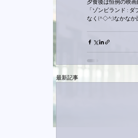
夕食後は恒例の映画
「ゾンビランド :
なく(^◇^;)なかな
最新記事