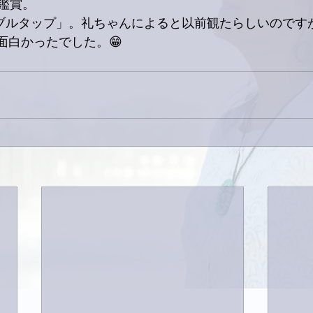
鑑賞。
 ダブルタップ」。礼ちゃんによると以前観たらしいのです
か面白かったでした。😁