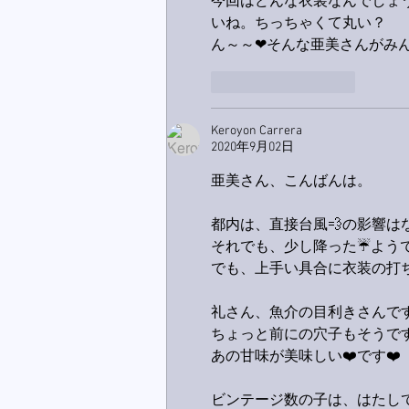
今回はどんな衣装なんでしょ
いね。ちっちゃくて丸い？
ん～～❤そんな亜美さんがみんな
いいね！
返信
Keroyon Carrera
2020年9月02日
亜美さん、こんばんは。
都内は、直接台風💨の影響は
それでも、少し降った☔️よう
でも、上手い具合に衣装の打
礼さん、魚介の目利きさんです
ちょっと前にの穴子もそうで
あの甘味が美味しい❤️です❤️
ビンテージ数の子は、はたし