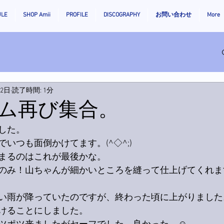
ULE
SHOP Amii
PROFILE
DISCOGRAPHY
お問い合わせ
More
月2日
読了時間: 1分
ム再び集合。
した。
いつも面倒かけてます。(^◇^;)
まるのはこれが最後かな。
のみ！山ちゃんが細かいところを縫って仕上げてくれます
い雨が降っていたのですが、終わった頃に上がりました
けることにしました。