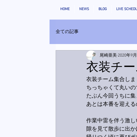
HOME
NEWS
BLOG
LIVE SCHED
全ての記事
尾崎亜美
2020年9
衣装チー
衣装チーム集合しま
ちっちゃくて丸いので
たぶん今回うちに集
あとは本番を迎える
作業中雷を伴う激し
隙を見て散歩に出か