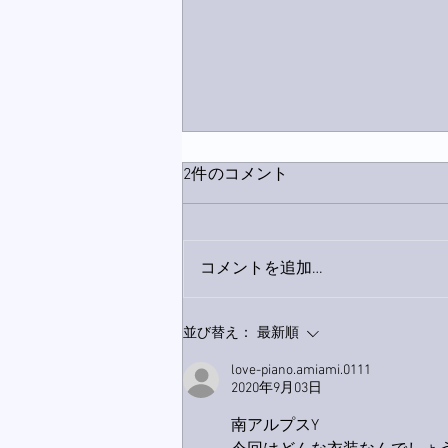
2件のコメント
コメントを追加…
9月23日「amiism」リリー
並び替え：
最新順
ス！
love-piano.amiami.0111
2020年9月03日
南アルプスY