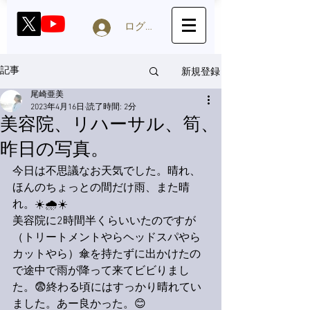
ログイン
新規登録
記事
尾崎亜美
2023年4月16日
読了時間: 2分
美容院、リハーサル、筍、
昨日の写真。
今日は不思議なお天気でした。晴れ、
ほんのちょっとの間だけ雨、また晴
れ。☀️🌧☀️
美容院に2時間半くらいいたのですが
（トリートメントやらヘッドスパやら
カットやら）傘を持たずに出かけたの
で途中で雨が降って来てビビりまし
た。😨終わる頃にはすっかり晴れてい
ました。あー良かった。😊