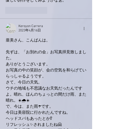
優しい詩作をしてみようかなぁ。
いいね！
返信
Keroyon Carrera
2023年4月16日
亜美さん、こんばんは。
先ずは、「お別れの会」お写真拝見致しまし
た。
ありがとうございます。
お写真の中の笑顔が、会の空気を和らげてい
らっしゃるようです。
さて、今日の天気。
ウチの地域も不思議なお天気だったんです
よ。晴れ、ほんのちょっとの間だけ雨、また
晴れ。☀️🌧☀️
で、今は、また雨☂️です。
今日は美容院に行かれたんですね。
ヘッドスパもあったとか⁉️
リフレッシュ✨されましたね🤗