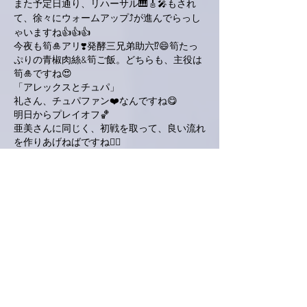
また予定日通り、リハーサル🎹🎸🎤もされ
て、徐々にウォームアップ⤴︎が進んでらっし
ゃいますね👍👍👍
今夜も筍🎍アリ❣️発酵三兄弟助六⁉️😄筍たっ
ぷりの青椒肉絲&筍ご飯。どちらも、主役は
筍🎍ですね😍
「アレックスとチュパ」
礼さん、チュパファン❤️なんですね😋
明日からプレイオフ🏀
亜美さんに同じく、初戦を取って、良い流れ
を作りあげねばですね🙋‍♂️
いいね！
返信
かつじぃ@舞夢
2023年4月16日
今日は本当におかしな天気でしたね。女心と
春の空？😁
リハーサル、一歩一歩着実に前進されている
ようで安心しま