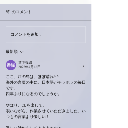
5件のコメント
コメントを追加…
家レコーディング無事終
9月23日「amii
了。
ス！
最新順
道下香織
2023年4月16日
ここ、江の島は、ほぼ晴れ^ ^
海外の言葉の中に、日本語がチラホラの毎日
です。
四年ぶりになるのでしょうか。
やはり、CDを出して、
唄いながら、作業させていただきました。い
つもの言葉より優しい！