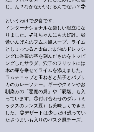
た。フムスをスープにしたみたいな感
じ。ん？なかなかいけるんでない？🤓
というわけで夕食です。
インターナショナルな楽しい献立にな
りました。💕礼ちゃんにも大好評。😁
紫いんげんのフムス風スープ、ライム
としょっつると太白ごま油のドレッシ
ングに香菜の茎を刻んだものをトッピ
ングしたサラダ、穴子のフリットには
木の芽を乗せてライムを添えました。
ラムチョップと玉ねぎと茄子とパプリ
カのカレーソテー。ギーやクミンやお
馴染みの「悪魔の糞」や「屁塩」も入
っています。😘付け合わせのダル（ミ
ックスのレンズ豆）も美味しくできま
した。😋デザートは少しだけ残ってい
たさつまいも入りのバスク風チーズ。