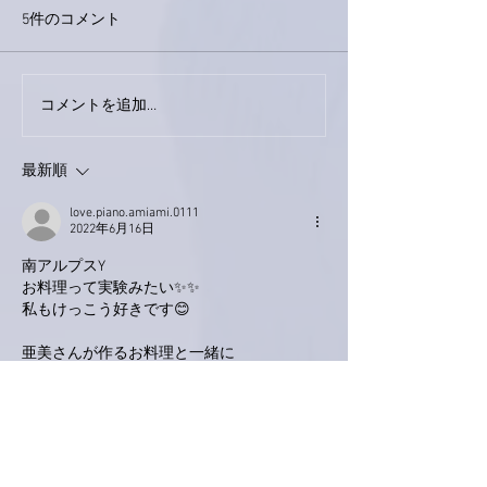
5件のコメント
今日は取材でし
巨大なイタチきゅうり。
コメントを追加…
最新順
love.piano.amiami.0111
2022年6月16日
南アルプスY
お料理って実験みたい✨✨
私もけっこう好きです😊
亜美さんが作るお料理と一緒に
器も毎日楽しんでいます。
右下のカラフルなブタちゃんの
お皿、いいですね！！
いいね！
返信