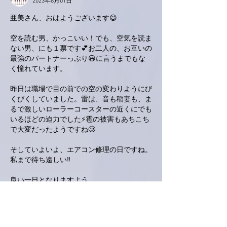
2023年8月01日
亜美さん、おはようございます😃
空を読む男、かっこいい！でも、空気を読ま
ない男、にも１票です💕お二人の、お互いの
最強のパートナーっぷり😃に言うまでもな
く憧れています。
昨日は職場で目の前での空の変わりようにび
くびくしていました。雷は、音も稲妻も、ま
るで激しいローラーコースターの近くにでも
いるほどの迫力でした⚡️雹の被害もあちこち
で大変だったようですね🥲
そしていよいよ、エアコン修理の日ですね。
私まで待ち遠しい‼️
良い一日となりますよう。
いいね！
返信
ネジリー