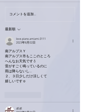
コメントを追加…
家レコーディング無事終
9月23日「amii
了。
ス！
最新順
love.piano.amiami.0111
2023年8月02日
南アルプスＹ
南アルプス市もここのところ
へんなお天気です💧
雷がすごく鳴っているのに
雨は降らないし…
２、３日少しだけ涼しくて
嬉しいです☺
いいね！
返信
ポポ