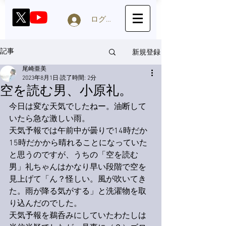
ログイン
新規登録
記事
尾崎亜美
2023年8月1日
読了時間: 2分
空を読む男、小原礼。
今日は変な天気でしたねー。油断して
いたら急な激しい雨。
天気予報では午前中が曇りで14時だか
15時だかから晴れることになっていた
と思うのですが、うちの「空を読む
男」礼ちゃんはかなり早い段階で空を
見上げて「ん？怪しい。風が吹いてき
た。雨が降る気がする」と洗濯物を取
り込んだのでした。
天気予報を鵜呑みにしていたわたしは