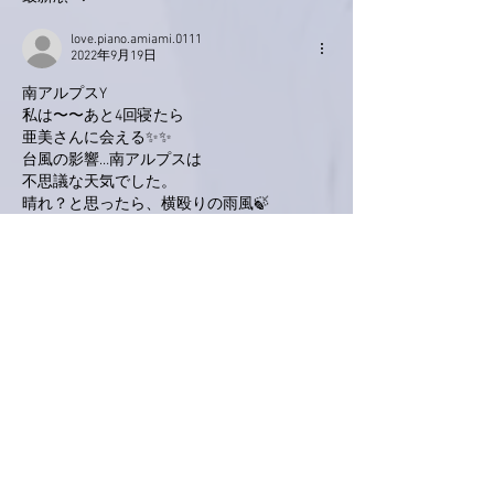
love.piano.amiami.0111
2022年9月19日
南アルプスY
私は〜〜あと4回寝たら
亜美さんに会える✨✨
台風の影響…南アルプスは
不思議な天気でした。
晴れ？と思ったら、横殴りの雨風🍃
仕事が休みで家にいたけど、窓を開けて良い
のか悪いのか？エアコンは
必要か？などなど落ち着かない一日でした💧
いいね！
返信
Keroyon Carrera
2022年9月18日
亜美さん、こんばんは。
ひょっとしたら、我が地域では、
過去最強の台風🌬かも知れません😅