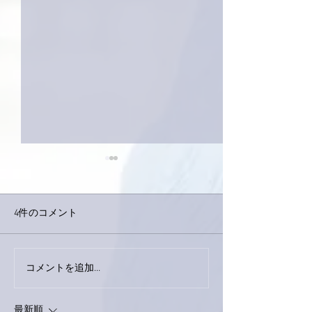
4件のコメント
コメントを追加…
家レコーディング無事終
9月23日「amii
了。
ス！
最新順