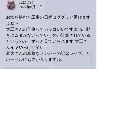
ぷにぷに
2022年8月06日
お盆を挟むと工事の日程はググッと延びます
よね〜
大工さんの仕事ってカッコいいですよね。動
きにムダがないっていうのか計算されている
というのか、ずっと見ていられます(大工さ
んイヤやろけど笑)。
豪太さんの豪華なメンバーの記念ライブ。リ
ハーサルにも力が入りますね。
いいね！
返信
akemi5242
2022年8月05日
亜美さん　いろいろ大変そうですが
楽しんで頑張ってくださいね
私は今日　亜美さんのコンサートのDVDを見
ました　ゆっくり最初から最後まで邪魔が入
らない環境で見たくて
今日になりました