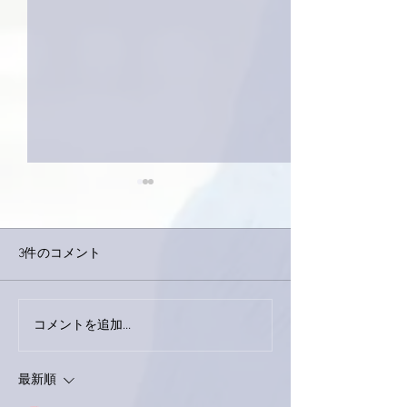
3件のコメント
今日は取材でし
巨大なイタチきゅうり。
コメントを追加…
最新順