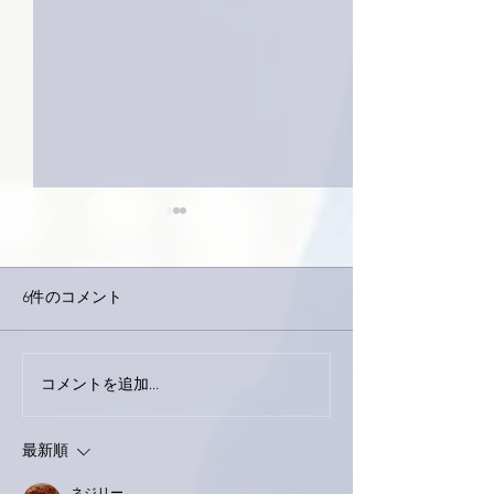
6件のコメント
下駄箱がスッキリ〜。
コメントを追加…
家レコーディン
了。
最新順