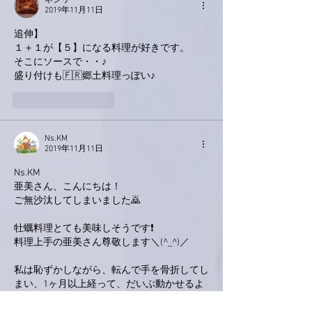
ネジリー
2019年11月11日
追伸】
１＋１が【５】になる料理が好きです。
そこにソースで・・♪
盛り付けも🇫🇷郷土料理っぽい♪
いいね！
返信
Ns.KM
2019年11月11日
Ns.KM
亜美さん、こんにちは！
ご無沙汰してしまいました🙇
牡蠣料理とても美味しそうです❗
料理上手の亜美さん尊敬します＼(^_^)／
私は恥ずかしながら、転んで手を骨折してし
まい、1ヶ月以上経って、だいぶ動かせるよ
うになりましたが、まだ完治していない状態