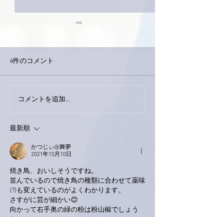
4件のコメント
コメントを追加…
家レコーディング無事終
9月23日「amii
了。
ス！
最新順
かつじぃ@舞夢
2021年10月10日
焼き鳥、おいしそうですね。
並んでいるので焼き鳥の種類に合わせて薬味
(?)も変えているのがよくわかります。
さすがに芸が細かい😊
向かって右手奥の緑の粉は粉山椒でしょう