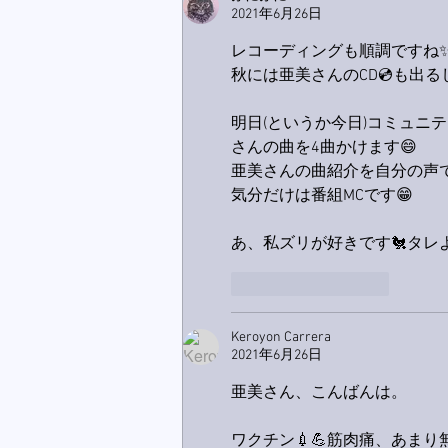
2021年6月26日
レコーディングも順調ですね
秋には亜美さんのCD💿も出
明日(というか今日)コミュニ
さんの曲を4曲かけます😄
亜美さんの曲紹介を自分の声
気分だけは番組MCです😁
あ、私ズリが好きです🐔タレ
いいね！
返信
Keroyon Carrera
2021年6月26日
亜美さん、こんばんは。
ワクチン💉💪筋肉痛、あま