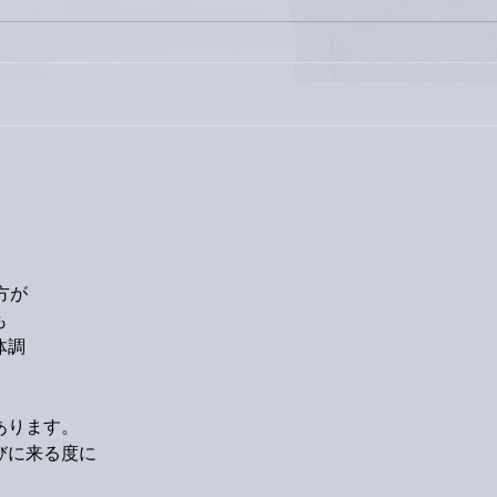
家レコーディング無事終了。
9月
ス！
方が
も
体調
あります。
びに来る度に