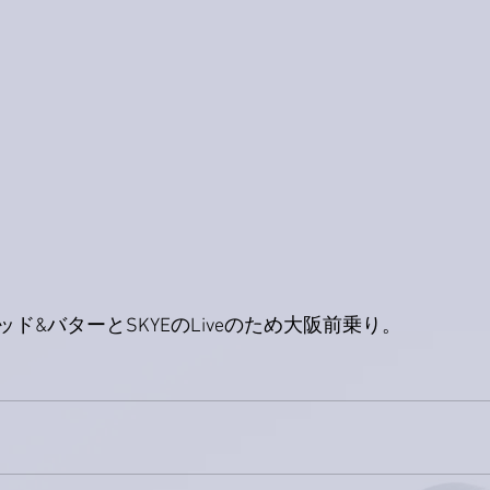
ド&バターとSKYEのLiveのため大阪前乗り。