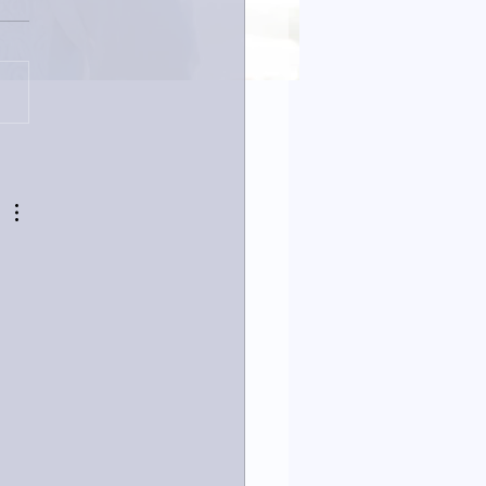
23日「amiism」リリー