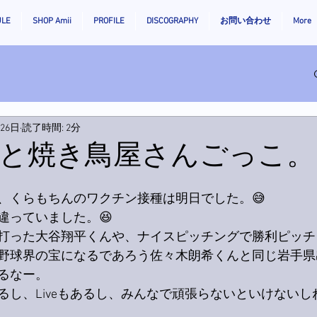
ULE
SHOP Amii
PROFILE
DISCOGRAPHY
お問い合わせ
More
月26日
読了時間: 2分
と焼き鳥屋さんごっこ。
、くらもちんのワクチン接種は明日でした。😅
違っていました。😆
打った大谷翔平くんや、ナイスピッチングで勝利ピッチ
野球界の宝になるであろう佐々木朗希くんと同じ岩手県
るなー。
るし、Liveもあるし、みんなで頑張らないといけないし