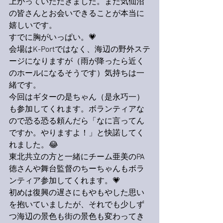
上がっていただきました。また気仙沼
の皆さんとお会いできることが本当に
嬉しいです。
すでに胸がいっぱい。💗
会場はK-Portではなく、海辺の野外ステ
ージになりますが（雨が降ったら近く
のホールになるそうです）気持ちは一
緒です。
今回はギターの是ちゃん（是永巧一）
も参加してくれます。ボランティアな
ので恐る恐る頼んだら「なに言ってん
ですか。やりますよ！」と快諾してく
れました。😂
東北共立の方と一緒にチーム亜美のPA
徳さんや舞台監督のちーちゃんもボラ
ンティア参加してくれます。💗
初めは復興の遅さにもやもやした思い
を抱いていましたが、それでも少しず
つ海辺の景色も街の景色も変わってき