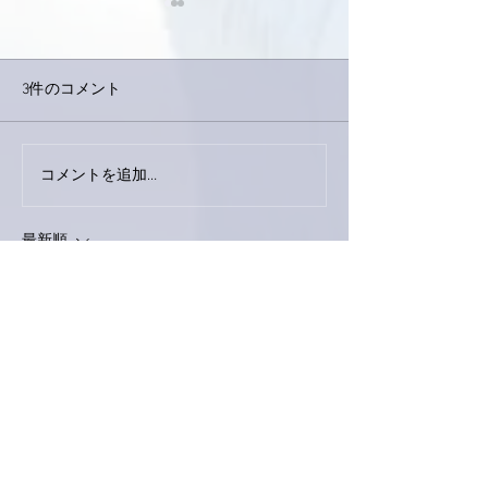
3件のコメント
今日は取材でし
巨大なイタチきゅうり。
コメントを追加…
最新順
ねねぱぱ
2021年10月26日
亜美さん、ＳＫＹＥのアルバムが届きまし
た！