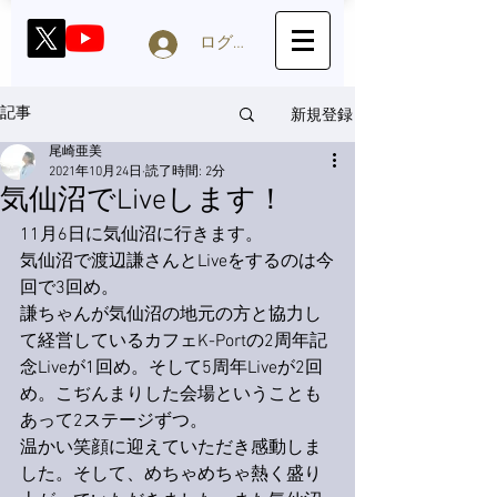
ログイン
新規登録
記事
尾崎亜美
2021年10月24日
読了時間: 2分
気仙沼でLiveします！
11月6日に気仙沼に行きます。
気仙沼で渡辺謙さんとLiveをするのは今
回で3回め。
謙ちゃんが気仙沼の地元の方と協力し
て経営しているカフェK-Portの2周年記
念Liveが1回め。そして5周年Liveが2回
め。こぢんまりした会場ということも
あって2ステージずつ。
温かい笑顔に迎えていただき感動しま
した。そして、めちゃめちゃ熱く盛り