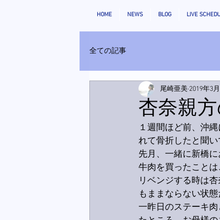
HOME
NEWS
BLOG
LIVE SCHED
全ての記事
尾崎亜美
2019年3
杏奈親方の
１週間ほど前、沖縄
れて骨折したと聞い
先月、一緒に新橋に
牛肉を買ったことは
リベンジする時は杏
もままならない状態
一昨日のステーキ肉