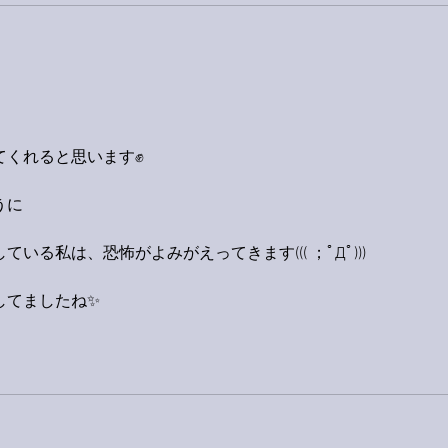
てくれると思います✊
うに
る私は、恐怖がよみがえってきます((( ；ﾟДﾟ)))
してましたね✨