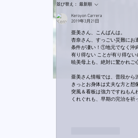
並び替え：
最新順
Keroyon Carrera
2019年3月21日
亜美さん、こんばんは。
杏奈さん、すっごい災難にお
条件が凄い！①地元でなく沖
有り得ない ことが有り得な
暁美母上も、絶対に驚かれご
亜美さん情報では、普段から
きっとお身体は丈夫な方と想
突風＆看板は強力ですねもん
くれぐれも、早期の完治を祈
いいね！
返信