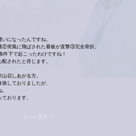
家レコーディング無事終了。
9月
ス！
遭いになったんですね。
縄②突風に飛ばされた看板が直撃③完全骨折。
い条件下で起こったわけですね！
心配されたと存じます。
沢山召しあがる方。
像致しておりましたが、
ね。
っております。
もっと見る