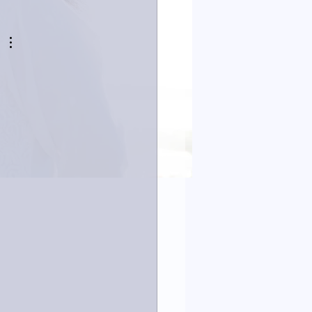
23日「amiism」リリー