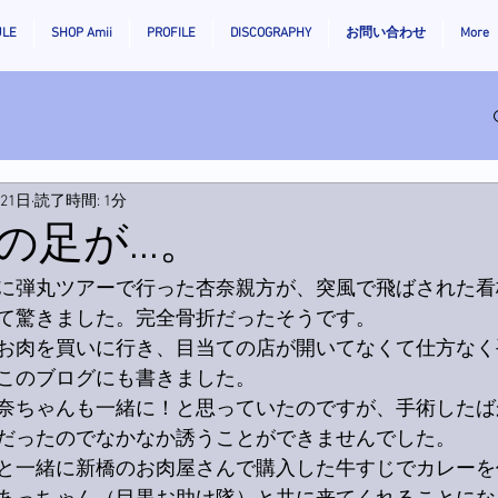
ULE
SHOP Amii
PROFILE
DISCOGRAPHY
お問い合わせ
More
月21日
読了時間: 1分
足が...。
に弾丸ツアーで行った杏奈親方が、突風で飛ばされた看
て驚きました。完全骨折だったそうです。
お肉を買いに行き、目当ての店が開いてなくて仕方なく
このブログにも書きました。
奈ちゃんも一緒に！と思っていたのですが、手術したば
だったのでなかなか誘うことができませんでした。
と一緒に新橋のお肉屋さんで購入した牛すじでカレーを