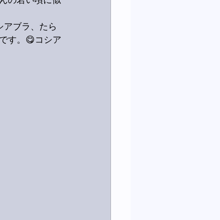
んの若い頃に似
シアブラ、たら
です。😋コシア