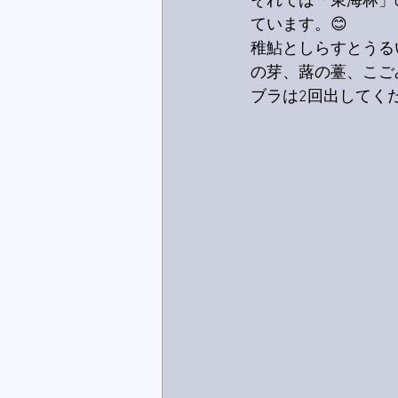
それでは「東海林」
ています。😊
稚鮎としらすとうる
の芽、蕗の薹、こご
ブラは2回出してくだ