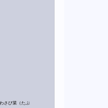
わさび菜（たぶ