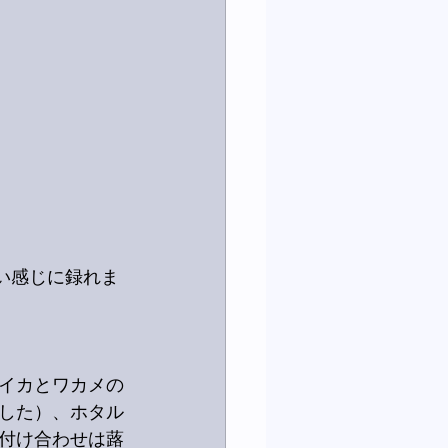
い感じに録れま
イカとワカメの
した）、ホタル
付け合わせは蕗