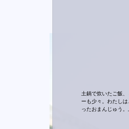
土鍋で炊いたご飯、
ーも少々。わたしは
ったおまんじゅう。