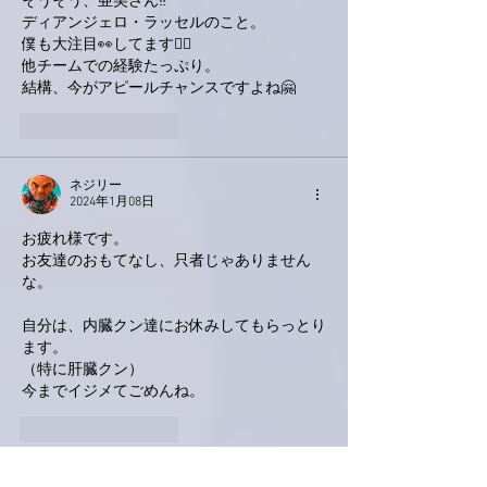
そうそう、亜美さん‼️
ディアンジェロ・ラッセルのこと。
僕も大注目👀してます🙋‍♂️
他チームでの経験たっぷり。
結構、今がアピールチャンスですよね🤗
いいね！
返信
ネジリー
2024年1月08日
お疲れ様です。
お友達のおもてなし、只者じゃありません
な。
自分は、内臓クン達にお休みしてもらっとり
ます。
（特に肝臓クン）
今までイジメてごめんね。
いいね！
返信