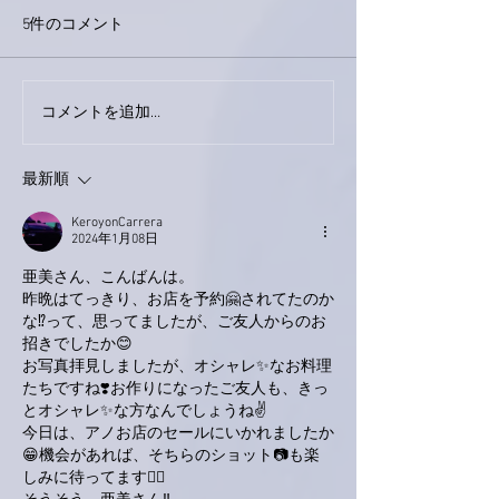
5件のコメント
今日は取材でし
巨大なイタチきゅうり。
コメントを追加…
最新順
KeroyonCarrera
2024年1月08日
亜美さん、こんばんは。
昨晩はてっきり、お店を予約🤗されてたのか
な⁉️って、思ってましたが、ご友人からのお
招きでしたか😊
お写真拝見しましたが、オシャレ✨なお料理
たちですね❣️お作りになったご友人も、きっ
とオシャレ✨な方なんでしょうね✌️
今日は、アノお店のセールにいかれましたか
😁機会があれば、そちらのショット📷も楽
しみに待ってます🙋‍♂️