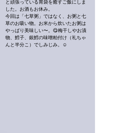
と頑張っている胃袋を癒すご飯にしま
した。お酒もお休み。
今回は「七草粥」ではなく、お粥と七
草のお吸い物。お米から炊いたお粥は
やっぱり美味しい〜。😋梅干しやお漬
物、鱈子、銀鱈の味噌粕付け（礼ちゃ
んと半分こ）でしみじみ。☺️