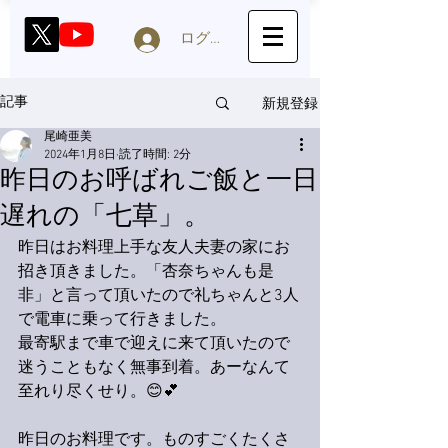
ログイン
新規登録
記事
尾崎亜美
2024年1月8日
読了時間: 2分
昨日のお呼ばれご飯と一日
遅れの「七草」。
昨日はお料理上手な友人夫妻の家にお
招き頂きました。「杏奈ちゃんも是
非」と言って頂いたので礼ちゃんと3人
で電車に乗って行きました。
最寄駅まで車で迎えに来て頂いたので
迷うこともなく無事到着。あーなんて
至れり尽くせり。😊💕
昨日のお料理です。ものすごくたくさ