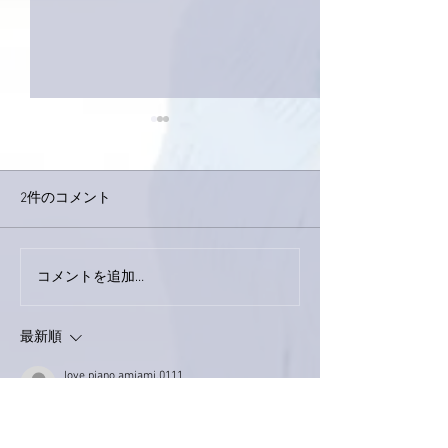
2件のコメント
巨大なイタチき
コメントを追加…
9月23日「amiism」リリー
ス！
最新順
love.piano.amiami.0111
2022年12月11日
南アルプスY
カラーリングして