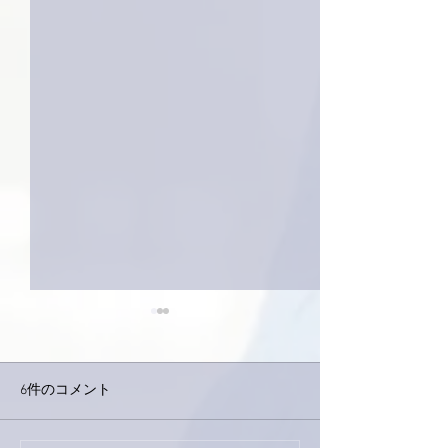
6件のコメント
外録音終了！
今日は取材でした。