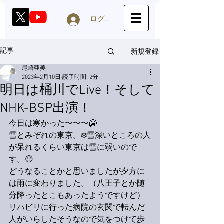
ログイン
新規登録
記事
尾崎亜美
2023年2月10日
読了時間: 2分
明日は桶川でLive！そして
NHK-BSP出演！
今日は寒かった〜〜〜🥶
雪とみぞれの東京。❄️雪深いところの人
が呆れるくらい東京は雪に弱いので
す。😓
どうなることかと思いましたが夕方に
は雨に変わりました。（八王子とか随
分降ったとこもあったようですけど）
リハビリに行った病院の玄関で転んだ
人がいらしたそうなので気をつけて歩