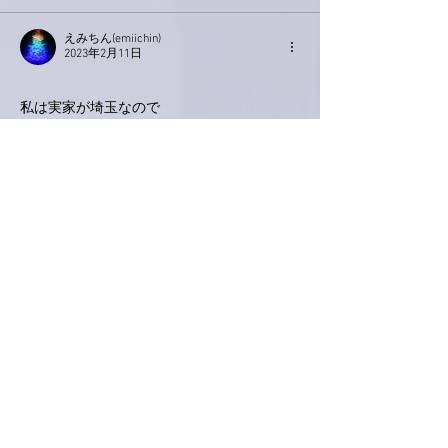
えみちん(emiichin)
2023年2月11日
私は実家が埼玉なので
あみちゃんのおかげで
母に逢いに来ることが出来ました。
東京に雪が降ると雪国の私は
なんだかとっても複雑です。
あみちゃん響の森で待ってます。
いいね！
返信
Keroyon Carrera
2023年2月10日
亜美さん、こんばんは❣️
朝からニュース📺で都内の様子を観てました
が、場所によっては、積もってましたね雪
☃️‼️
時期的に、高校や大学の入学試験もあったよ