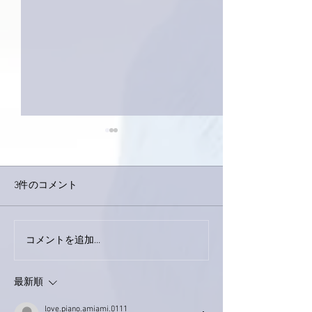
3件のコメント
下駄箱がスッキリ〜。
コメントを追加…
家レコーディン
了。
最新順
love.piano.amiami.0111