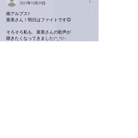
2021年10月29日
南アルプスY
亜美さん！明日はファイトです😊
そろそろ私も、亜美さんの歌声が
聴きたくなってきました(^_^)/~
いいね！
返信
ぷにぷに
2021年10月29日
徳島に向かっておられる頃でしょうか？クロ
ーズドだから参加出来ないけど亜美さんとの
距離が短くなっていると思うとなんとなく気
持ちがアガります😁
昨夜はすごく久しぶりに会社の友達と夜の外
ごはんでした。
お店の方もこころなしか嬉しそうにしておら
れました。たまにしか行かないお店なのです
が、1品2品サービスで出してくださいました
💖ありがたや〜✨