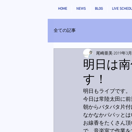
HOME
NEWS
BLOG
LIVE SCHED
全ての記事
尾崎亜美
2019年3
明日は南
す！
明日もライブです。
今日は常陸太田に前
朝からバタバタ片付
なかなかパパッとは
お線香をたくさん頂
で、音楽室で作業を