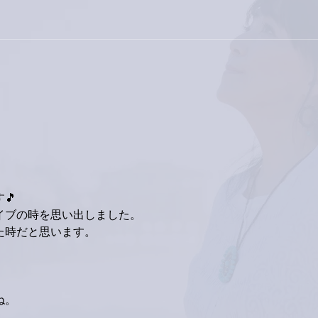
巨大
9月23日「amiism」リリー
ス！
🎵
イブの時を思い出しました。
た時だと思います。
、
ね。